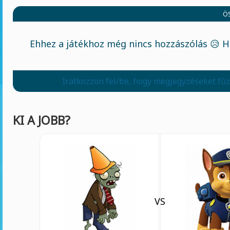
Ö
Ehhez a játékhoz még nincs hozzászólás 😥 H
Iratkozzon fel/be, hogy megjegyzéseket fű
KI A JOBB?
VS