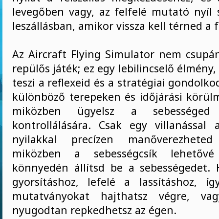
levegőben vagy, az felfelé mutató nyíl 
leszállásban, amikor vissza kell térned a f
Az Aircraft Flying Simulator nem csupá
repülős játék; ez egy lebilincselő élmény
teszi a reflexeid és a stratégiai gondolko
különböző terepeken és időjárási körül
miközben ügyelsz a sebességed
kontrollálására. Csak egy villanással
nyilakkal precízen manőverezhete
miközben a sebességcsík lehetővé
könnyedén állítsd be a sebességedet. 
gyorsításhoz, lefelé a lassításhoz, í
mutatványokat hajthatsz végre, vag
nyugodtan repkedhetsz az égen.