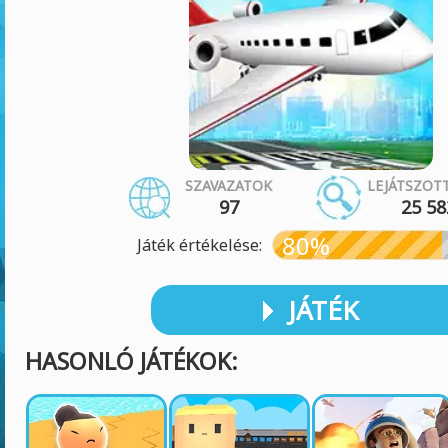
SZAVAZATOK
LEJÁTSZOT
97
25 58
80%
Játék értékelése:
JÁTÉK
HASONLÓ JÁTÉKOK: