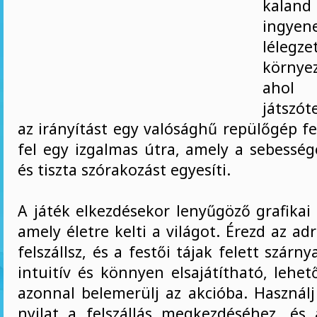
kaland
ingyen
lélegz
környez
ahol
játszó
az irányítást egy valósághű repülőgép fel
fel egy izgalmas útra, amely a sebesség
és tiszta szórakozást egyesíti.
A játék elkezdésekor lenyűgöző grafikai
amely életre kelti a világot. Érezd az ad
felszállsz, és a festői tájak felett szárny
intuitív és könnyen elsajátítható, lehe
azonnal belemerülj az akcióba. Használj
nyilat a felszállás megkezdéséhez, é