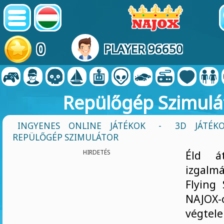
0
PLAYER 96650
Repülőgép Szimulá
INGYENES ONLINE JÁTÉKOK
-
3D JÁTÉK
REPÜLŐGÉP SZIMULÁTOR
HIRDETÉS
Éld á
izgalm
Flying 
NAJO
végte