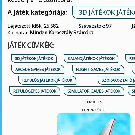
A játék kategóriája:
3D JÁTÉKOK JÁTÉ
Lejátszott Idők:
25 582
Szavazatok:
97
J
Korhatár:
Minden Korosztály Számára
JÁTÉK CÍMKÉK:
3D JÁTÉKOK JÁTÉKOK
KALANDJÁTÉKOK JÁTÉKOK
RE
ARCADE GAMES JÁTÉKOK
FLIGHT GAMES JÁTÉKOK
REPÜLŐS JÁTÉKOK JÁTÉKOK
SZÓRAKOZTATÓ J
REPÜLŐGÉPES JÁTÉKOK
SIMULATOR GAMES JÁTÉKOK
S
HIRDETÉS
KÉPERNYŐKÉP