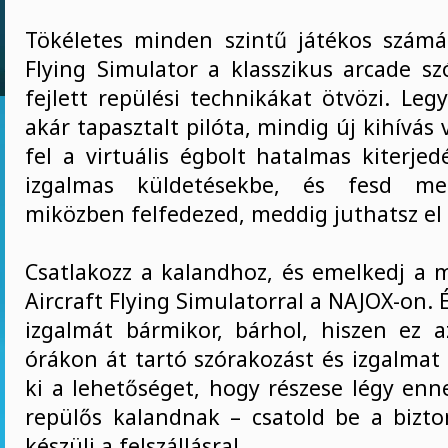
Tökéletes minden szintű játékos számár
Flying Simulator a klasszikus arcade sz
fejlett repülési technikákat ötvözi. Leg
akár tapasztalt pilóta, mindig új kihívás 
fel a virtuális égbolt hatalmas kiterjed
izgalmas küldetésekbe, és fesd meg
miközben felfedezed, meddig juthatsz el
Csatlakozz a kalandhoz, és emelkedj a
Aircraft Flying Simulatorral a NAJOX-on. É
izgalmát bármikor, bárhol, hiszen ez a
órákon át tartó szórakozást és izgalmat
ki a lehetőséget, hogy részese légy enn
repülős kalandnak – csatold be a bizto
készülj a felszállásra!