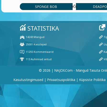
SPONGE BOB
DEADPO
VÕI
© 2026 | NAJOX.com - Mängud Tasuta Onl
Kasutustingimused
|
Privaatsuspoliitika
|
Küpsiste Poliitika