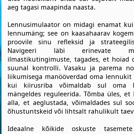
aeg tagasi maapinda naasta.
Lennusimulaator on midagi enamat kui l
lennumäng; see on kaasahaarav kogem
proovile sinu refleksid ja strateegil
Navigeeri läbi erinevate m
ilmastikutingimuste, tagades, et hoiad 
suunal kontrolli. Vasaku ja parema noo
liikumisega manööverdad oma lennukit 
kui kiirusriba võimaldab sul oma k
mängeldes reguleerida. Tõmba üles, et k
alla, et aeglustada, võimaldades sul so
õhustuntskeid või lihtsalt rahulikult taev
Ideaalne kõikide oskuste tasemete 