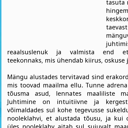
tasuta 
hinge
kesk
taeva
mänguv
juhtimi
reaalsuslenuk ja valmista end e
teekonnaks, mis ühendab kiirus, oskuse 
Mängu alustades tervitavad sind erakord
mis toovad maailma ellu. Tunne adrenali
tõusma asud, lennates maaliliste ma
Juhtimine on intuitiivne ja kerges
võimaldades sul kohe tegevusse sukeldu
nooleklahvi, et alustada tõusu, ja kui 
üles nooleklahv aitab sul sujuvalt ma