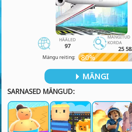
MÄNGITUD
HÄÄLED
KORDA
97
25 58
80%
Mängu reiting:
MÄNGI
SARNASED MÄNGUD: