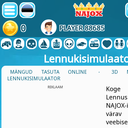
0
PLAYER 88685
Lennukisimulaat
MÄNGUD TASUTA ONLINE
-
3D 
LENNUKISIMULAATOR
REKLAAM
Koge 
Lennus
NAJOX-
värav 
veebise