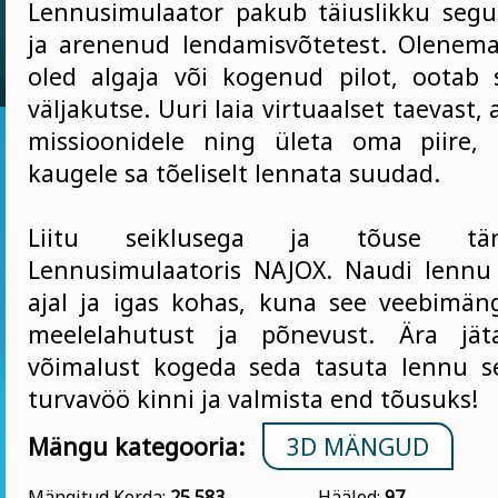
Lennusimulaator pakub täiuslikku segu
ja arenenud lendamisvõtetest. Olenemat
oled algaja või kogenud pilot, ootab 
väljakutse. Uuri laia virtuaalset taevast,
missioonidele ning ületa oma piire, 
kaugele sa tõeliselt lennata suudad.
Liitu seiklusega ja tõuse tä
Lennusimulaatoris NAJOX. Naudi lennu
ajal ja igas kohas, kuna see veebimä
meelelahutust ja põnevust. Ära jät
võimalust kogeda seda tasuta lennu s
turvavöö kinni ja valmista end tõusuks!
Mängu kategooria:
3D MÄNGUD
Mängitud Korda:
25 583
Hääled:
97