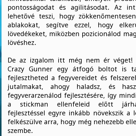
pontosságodat és agilitásodat. Az intu
lehetővé teszi, hogy zökkenőmentesen
ablakokat, segítve ezzel, hogy elke
lövedékeket, miközben pozicionálod mag
lövéshez.
De az izgalom itt még nem ér véget
Crazy Gunner egy átfogó boltot is ta
fejlesztheted a fegyvereidet és felszere
jutalmakat, ahogy haladsz, és has
fegyverarzenálod fejlesztésére, így mind
a stickman ellenfeleid előtt járh
fejlesztéssel egyre inkább növekszik a 
felkészülve arra, hogy még nehezebb ell
szembe.