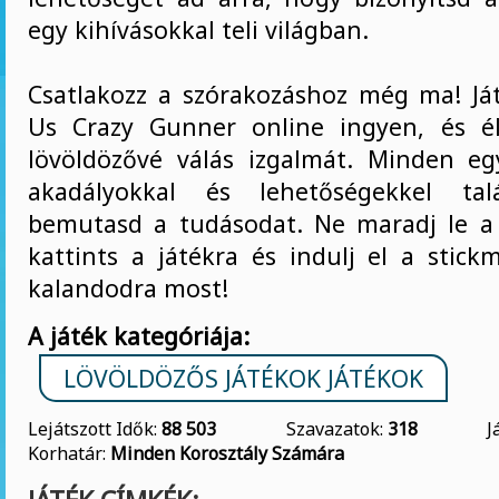
egy kihívásokkal teli világban.
Csatlakozz a szórakozáshoz még ma! J
Us Crazy Gunner online ingyen, és é
lövöldözővé válás izgalmát. Minden e
akadályokkal és lehetőségekkel tal
bemutasd a tudásodat. Ne maradj le a
kattints a játékra és indulj el a stick
kalandodra most!
A játék kategóriája:
LÖVÖLDÖZŐS JÁTÉKOK JÁTÉKOK
Lejátszott Idők:
88 503
Szavazatok:
318
J
Korhatár:
Minden Korosztály Számára