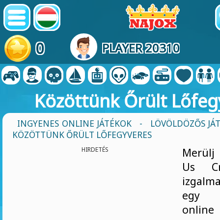
0
PLAYER 20310
Közöttünk Őrült Lőfeg
INGYENES ONLINE JÁTÉKOK
-
LÖVÖLDÖZŐS JÁ
KÖZÖTTÜNK ŐRÜLT LŐFEGYVERES
HIRDETÉS
Merülj
Us Cr
izgalm
egy l
onlin