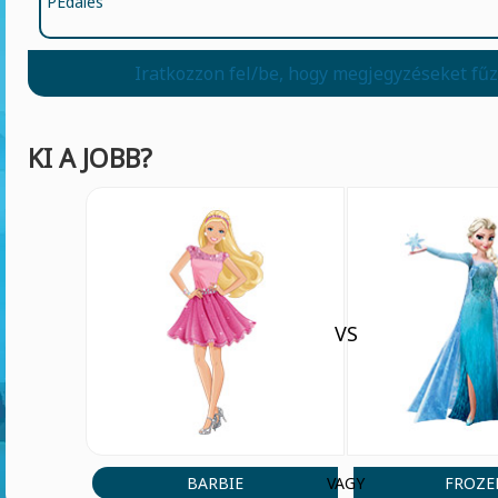
PEdales
Iratkozzon fel/be, hogy megjegyzéseket fű
KI A JOBB?
VS
BARBIE
FROZE
VAGY