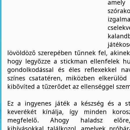
amel
szór
izgalma
cselekv
kal
játéko
lövöldöző szerepében tűnnek fel, akinek
hogy legyőzze a stickman ellenfelek hu
gondolkodással és éles reflexekkel na
színes csatatéren, miközben elkerülöd
kibővíted a tűzerődet az ellenséggel sze
Ez a ingyenes játék a készség és a s
keverékét kínálja, így minden koros
megfelelő. Ahogy haladsz előre
kihívásokkal találkozol, amelyek próbár