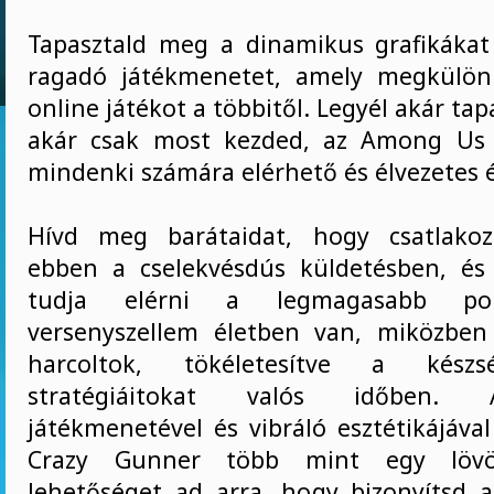
Tapasztald meg a dinamikus grafikáka
ragadó játékmenetet, amely megkülönb
online játékot a többitől. Legyél akár tap
akár csak most kezded, az Among Us
mindenki számára elérhető és élvezetes 
Hívd meg barátaidat, hogy csatlako
ebben a cselekvésdús küldetésben, és
tudja elérni a legmagasabb po
versenyszellem életben van, miközben
harcoltok, tökéletesítve a készs
stratégiáitokat valós időben. 
játékmenetével és vibráló esztétikájáv
Crazy Gunner több mint egy lövöl
lehetőséget ad arra, hogy bizonyítsd 