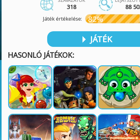
SZAVAZATOK
LEJÁTSZOT
318
88 50
82%
Játék értékelése:
JÁTÉK
HASONLÓ JÁTÉKOK: