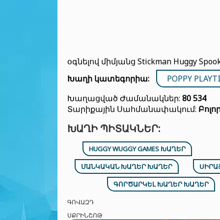
օգնելով միմյանց Stickman Huggy Spooky
Խաղի կատեգորիա:
POPPY PLAY
Խաղացված Ժամանակներ:
80 534
Տարիքային Սահմանափակում:
Բոլո
ԽԱՂԻ ՊԻՏԱԿՆԵՐ:
HUGGY WUGGY GAMES ԽԱՂԵՐ
ՄԱՆԿԱԿԱՆ ԽԱՂԵՐ ԽԱՂԵՐ
ՍԻՐԱ
ԳՈՐԾԱՐԿԵԼ ԽԱՂԵՐ ԽԱՂԵՐ
ԳՈՎԱԶԴ
ՍՔՐԻՆՇՈԹ