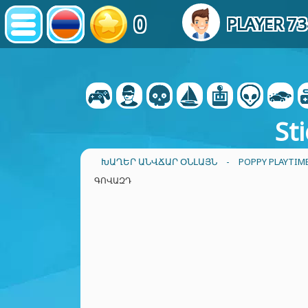
0
PLAYER 7
St
ԽԱՂԵՐ ԱՆՎՃԱՐ ՕՆԼԱՅՆ
-
POPPY PLAYTI
ԳՈՎԱԶԴ