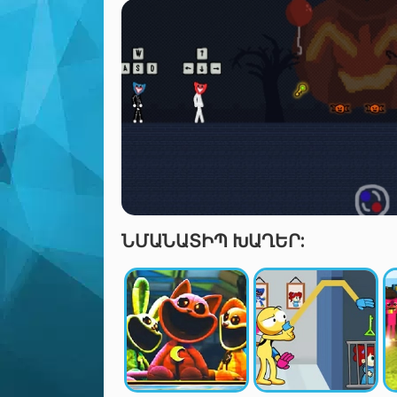
ՆՄԱՆԱՏԻՊ ԽԱՂԵՐ: