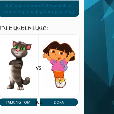
Մեկնաբանություններ թողնելու
համար գրանցվեք/մուտք գործեք
Ո՞Վ Է ԱՎԵԼԻ ԼԱՎԸ:
VS
TALKING TOM
DORA
ԿԱՄ