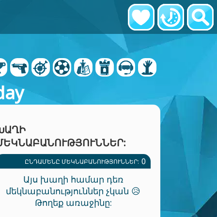
day
ԽԱՂԻ
ՄԵԿՆԱԲԱՆՈՒԹՅՈՒՆՆԵՐ:
0
ԸՆԴԱՄԵՆԸ ՄԵԿՆԱԲԱՆՈՒԹՅՈՒՆՆԵՐ:
Այս խաղի համար դեռ
մեկնաբանություններ չկան 😥
Թողեք առաջինը: