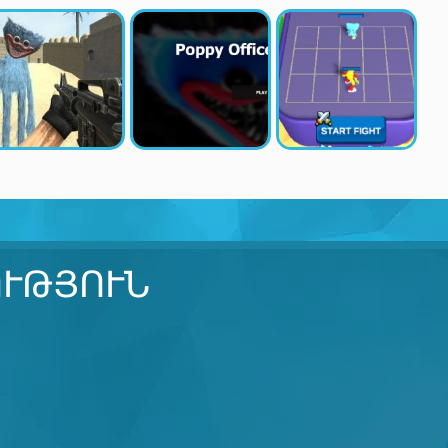
ՒԹՅՈՒՆ