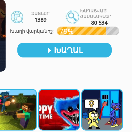
ԽԱՂԱՑՎԱԾ
ՁԱՅՆԵՐ
ԺԱՄԱՆԱԿՆԵՐ
1389
80 534
79%
Խաղի վարկանիշ:
ԽԱՂԱԼ