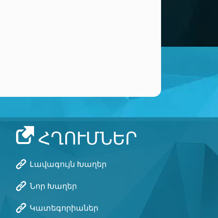
ՀՂՈՒՄՆԵՐ
Լավագույն Խաղեր
Նոր Խաղեր
Կատեգորիաներ