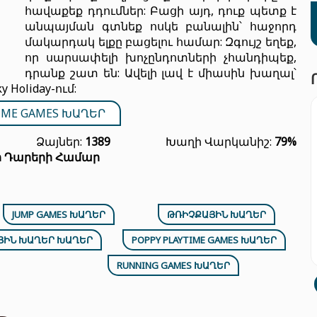
հավաքեք դդումներ: Բացի այդ, դուք պետք է
անպայման գտնեք ոսկե բանալին՝ հաջորդ
մակարդակ ելքը բացելու համար: Զգույշ եղեք,
որ սարսափելի խոչընդոտների չհանդիպեք,
դրանք շատ են: Ավելի լավ է միասին խաղալ՝
 Holiday-ում:
TIME GAMES ԽԱՂԵՐ
Ձայներ:
1389
Խաղի Վարկանիշ:
79%
ր Դարերի Համար
JUMP GAMES ԽԱՂԵՐ
ԹՌԻՉՔԱՅԻՆ ԽԱՂԵՐ
ՅԻՆ ԽԱՂԵՐ ԽԱՂԵՐ
POPPY PLAYTIME GAMES ԽԱՂԵՐ
RUNNING GAMES ԽԱՂԵՐ