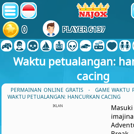
0
PLAYER 6137
Waktu petualangan: ha
cacing
PERMAINAN ONLINE GRATIS
-
GAME WAKTU 
WAKTU PETUALANGAN: HANCURKAN CACING
IKLAN
Masuki
imaji
Adven
Break