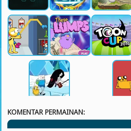
KOMENTAR PERMAINAN: