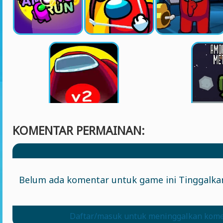
KOMENTAR PERMAINAN:
Belum ada komentar untuk game ini Tinggalka
Daftar/masuk untuk meninggalkan kom