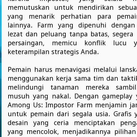
memutuskan untuk mendirikan sebua
yang menarik perhatian para pem
lainnya. Farm yang dipenuhi dengan
lezat dan peluang tanpa batas, segera
persaingan, memicu konflik lucu 
keterampilan strategis Anda.
Pemain harus menavigasi melalui lansk
menggunakan kerja sama tim dan takti
melindungi tanaman mereka sambi
musuh yang nakal. Dengan gameplay 
Among Us: Impostor Farm menjamin ja
untuk pemain dari segala usia. Grafis
desain yang ceria menciptakan peng
yang mencolok, menjadikannya pilihan