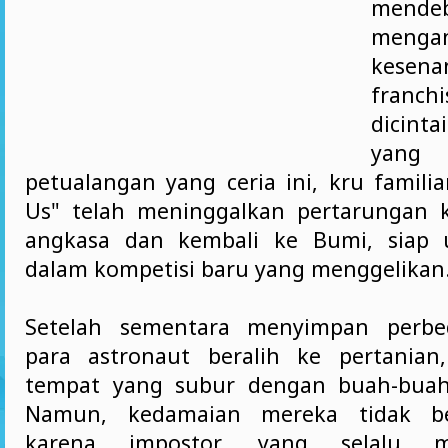
mende
menga
kesen
fran
dicinta
yang 
petualangan yang ceria ini, kru famili
Us" telah meninggalkan pertarungan k
angkasa dan kembali ke Bumi, siap u
dalam kompetisi baru yang menggelikan
Setelah sementara menyimpan perbe
para astronaut beralih ke pertanian
tempat yang subur dengan buah-buah
Namun, kedamaian mereka tidak b
karena impostor, yang selalu me