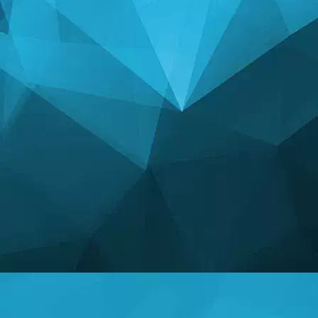
STATISTIK
14245 permainan