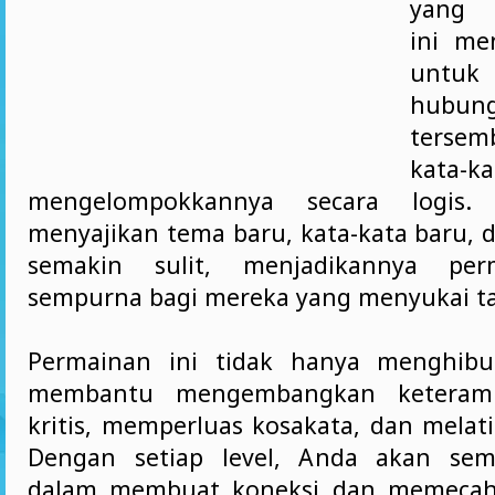
yang 
ini me
untuk
hubun
tersem
kata
mengelompokkannya secara logis. 
menyajikan tema baru, kata-kata baru, 
semakin sulit, menjadikannya pe
sempurna bagi mereka yang menyukai t
Permainan ini tidak hanya menghibur
membantu mengembangkan keterampi
kritis, memperluas kosakata, dan melati
Dengan setiap level, Anda akan sem
dalam membuat koneksi dan memecahk