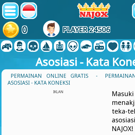
0
PLAYER 24506
Asosiasi - Kata Kon
PERMAINAN ONLINE GRATIS
-
PERMAINAN
ASOSIASI - KATA KONEKSI
IKLAN
Masu
menak
teka-t
asosi
NAJOX