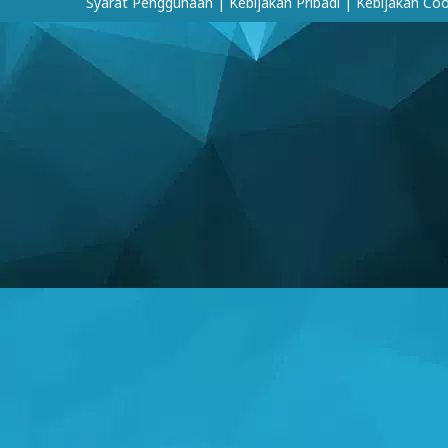
Syarat Penggunaan
|
Kebijakan Pribadi
|
Kebijakan Coo