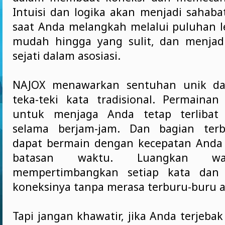
Intuisi dan logika akan menjadi sahaba
saat Anda melangkah melalui puluhan le
mudah hingga yang sulit, dan menjadi
sejati dalam asosiasi.
NAJOX menawarkan sentuhan unik da
teka-teki kata tradisional. Permainan
untuk menjaga Anda tetap terlibat 
selama berjam-jam. Dan bagian terb
dapat bermain dengan kecepatan Anda 
batasan waktu. Luangkan w
mempertimbangkan setiap kata dan
koneksinya tanpa merasa terburu-buru a
Tapi jangan khawatir, jika Anda terjebak 