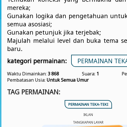
mereka;
Gunakan logika dan pengetahuan unt
semua asosiasi;
Gunakan petunjuk jika terjebak;
Majulah melalui level dan buka tema s
baru.
kategori permainan:
PERMAINAN TEKA
Waktu Dimainkan:
3 868
Suara:
1
Pe
Pembatasan Usia:
Untuk Semua Umur
TAG PERMAINAN:
PERMAINAN TEKA-TEKI
IKLAN
TANGKAPAN LAYAR