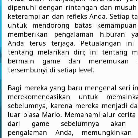
dipenuhi dengan rintangan dan musuh
keterampilan dan refleks Anda. Setiap t
untuk mendorong batas kemampuan
memberikan pengalaman hiburan y
Anda terus terjaga. Petualangan in
tentang melarikan diri; ini tentang 
bermain game dan menemukan r
tersembunyi di setiap level.
Bagi mereka yang baru mengenal seri in
merekomendasikan untuk memaink
sebelumnya, karena mereka menjadi da
luar biasa Mario. Memahami alur cerit
dari game sebelumnya akan me
pengalaman Anda, memungkinkan