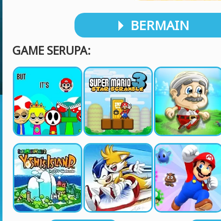
BERMAIN
GAME SERUPA: