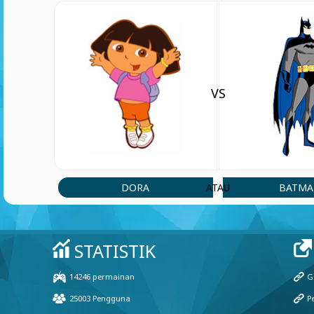
VS
DORA
BATM
ATAU