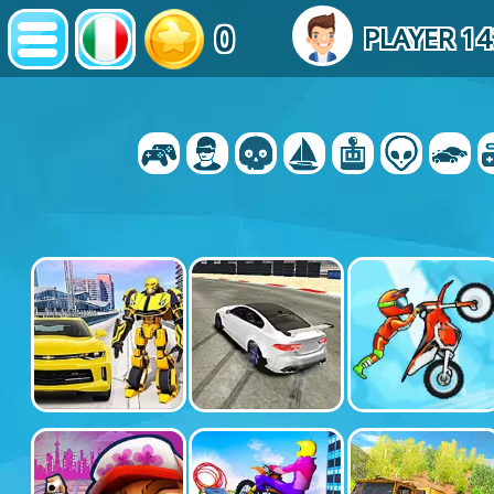
0
PLAYER 1