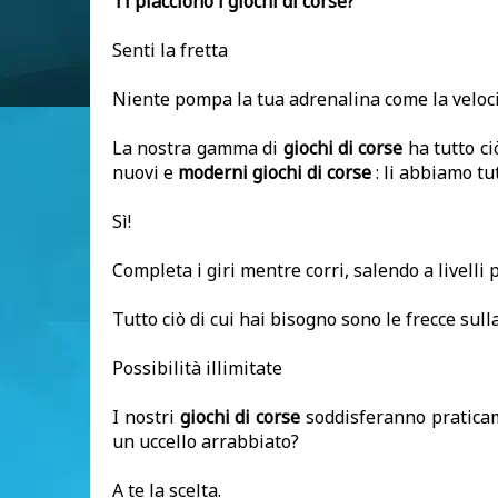
Ti piacciono i giochi di corse?
Senti la fretta
Niente pompa la tua adrenalina come la veloci
La nostra gamma di
giochi di corse
ha tutto ci
nuovi e
moderni giochi di corse
: li abbiamo tut
Sì!
Completa i giri mentre corri, salendo a livelli 
Tutto ciò di cui hai bisogno sono le frecce sul
Possibilità illimitate
I nostri
giochi di corse
soddisferanno pratica
un uccello arrabbiato?
A te la scelta.