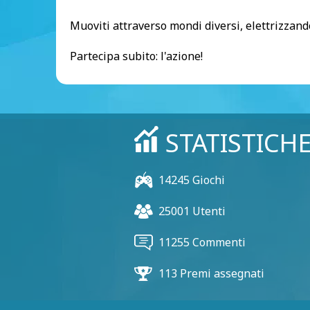
Muoviti attraverso mondi diversi, elettrizzandot
Partecipa subito: l'azione!
STATISTICH
14245 Giochi
25001 Utenti
11255 Commenti
113 Premi assegnati