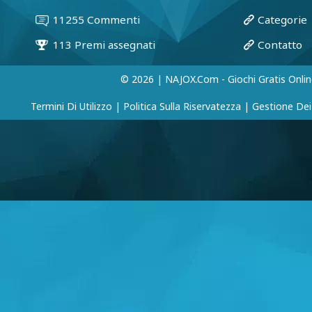
© 2026 | NAJOX.com - Giochi Gratis Onlin
Termini Di Utilizzo
|
Politica Sulla Riservatezza
|
Gestione Dei