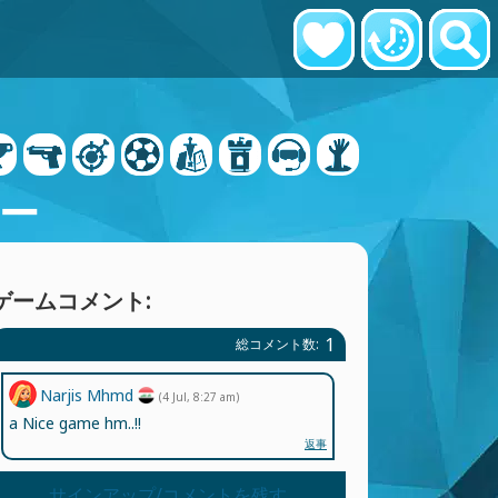
ー
ゲームコメント:
1
総コメント数:
Narjis Mhmd
(4 Jul, 8:27 am)
a Nice game hm..!!
返事
サインアップ/コメントを残す