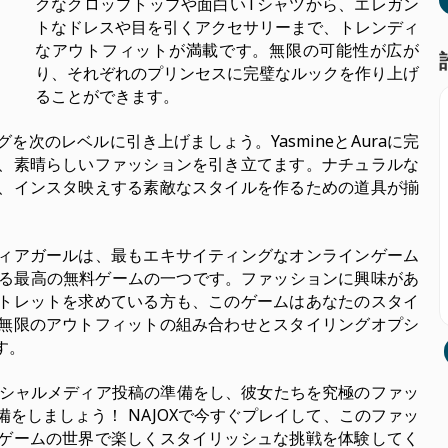
クなクロップトップや面白いTシャツから、エレガン
トなドレスや目を引くアクセサリーまで、トレンディ
なアウトフィットが満載です。無限の可能性が広が
り、それぞれのプリンセスに完璧なルックを作り上げ
ることができます。
次のレベルに引き上げましょう。YasmineとAuraに完
、素晴らしいファッションを引き立てます。ナチュラルな
、インスタ映えする素敵なスタイルを作るための道具が揃
ィアガールは、最もエキサイティングなオンラインゲーム
べる最高の無料ゲームの一つです。ファッションに興味があ
トレットを求めている方も、このゲームはあなたのスタイ
無限のアウトフィットの組み合わせとスタイリングオプシ
す。
なソーシャルメディア投稿の準備をし、彼女たちを究極のファッ
をしましょう！ NAJOXで今すぐプレイして、このファッ
ゲームの世界で楽しくスタイリッシュな挑戦を体験してく