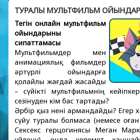
ТУРАЛЫ МУЛЬТФИЛЬМ ОЙЫНДА
Тегін онлайн мультфильм
ойындарының
сипаттамасы
Мультфильмдер мен
анимациялық фильмдер
әртүрлі ойындарға
қолайлы жағдай жасайды
– сүйікті мультфильмнің кейіпкер
сезінуден кім бас тартады?
Әрбір қыз нені армандайды? Егер 
сүйу туралы болмаса (немесе оға
Сексекс герцогинясы Меган Мар
үйлену), онда керемет ханша