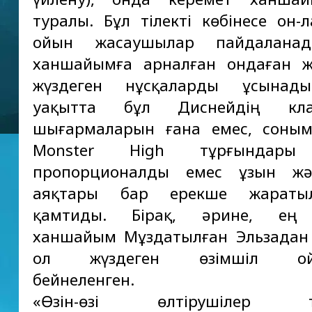
туралы. Бұл тілекті көбінесе он-л
ойын жасаушылар пайдаланад
ханшайымға арналған ондаған ж
жүздеген нұсқаларды ұсынад
уақытта бұл Диснейдің клас
шығармаларын ғана емес, соным
Monster High тұрғындары
пропорционалды емес ұзын ж
аяқтары бар ерекше жаратыл
қамтиды. Бірақ, әрине, ең 
ханшайым Мұздатылған Эльзадан
ол жүздеген өзімшіл ой
бейнеленген.
«Өзін-өзі өлтірушілер т