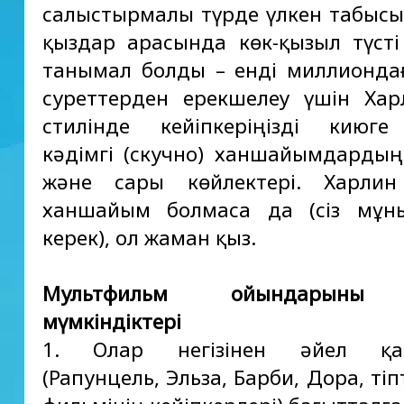
салыстырмалы түрде үлкен табысы
қыздар арасында көк-қызыл түсті
танымал болды – енді миллионда
суреттерден ерекшелеу үшін Ха
стилінде кейіпкеріңізді киюге
кәдімгі (скучно) ханшайымдарды
және сары көйлектері. Харлин
ханшайым болмаса да (сіз мұны
керек), ол жаман қыз.
Мультфильм ойындарының
мүмкіндіктері
1. Олар негізінен әйел қаһ
(Рапунцель, Эльза, Барби, Дора, тіп