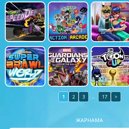
1
2
3
...
17
>
ЖАРНАМА