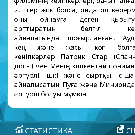
фильмінің кейіпкерлері) бағытталға
2. Егер жоқ болса, онда ол көрер
оны ойнауға деген қызығу
арттыратын белгілі кейі
айналасында шоғырланған. Ауд
кең және жасы көп болған
кейіпкерлер Патрик Стар (Спан
досы) мен Менің кішкентай понимн
әртүрлі ішкі және сыртқы іс-ш
айналысатын Пуға және Минионда
әртүрлі болуы мүмкін.