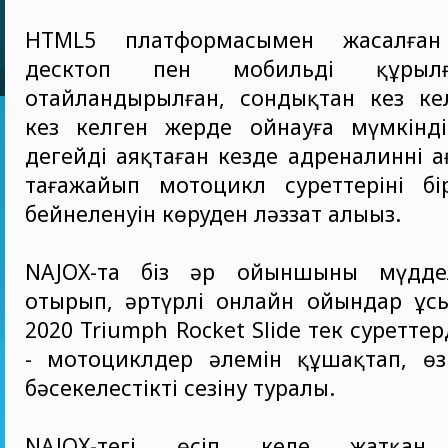
HTML5 платформасымен жасалға
десктоп пен мобильді құрыл
оңтайландырылған, сондықтан кез ке
кез келген жерде ойнауға мүмкінді
деңгейді аяқтаған кезде адреналиннің а
таңғажайып мотоцикл суреттерінің б
бейнеленуін көруден ләззат алыңыз.
NAJOX-та біз әр ойыншының мүдде
отырып, әртүрлі онлайн ойындар ұсы
2020 Triumph Rocket Slide тек суретте
- мотоциклдер әлемін құшақтап, өзі
бәсекелестікті сезіну туралы.
NAJOX-тегі өсіп келе жатқан