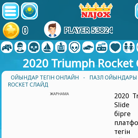
0
PLAYER 53824
2020 Triumph Rocket
ОЙЫНДАР ТЕГІН ОНЛАЙН
-
ПАЗЛ ОЙЫНДАРЫ
ROCKET СЛАЙД
ЖАРНАМА
2020 T
Slid
бір
платф
тегі