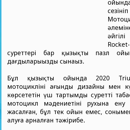
ойында
сезін
Мотоц
әлемі
әйгі
Rocket-
суреттері бар қызықты пазл ой
дағдыларыңызды сынаңыз.
Бұл қызықты ойында 2020 Triu
мотоциклінің ағынды дизайны мен кү
көрсететін үш тартымды суретті таба
мотоцикл мәдениетінің рухына ену
жасалған, бұл тек ойын емес, сонымен
алуға арналған тәжірибе.