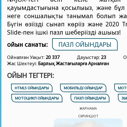
қауымдастығына қосылыңыз, және бұл 
неге соншалықты танымал болып жатқ
Бүгін өзіңізді сынап көріңіз және 2020 
Slide-пен ішкі пазл шеберіңізді ашыңыз!
ойын санаты:
ПАЗЛ ОЙЫНДАРЫ
Ойналған Уақыт:
20 337
Дауыстар:
23
О
Жас Шектеуі:
Барлық Жастағыларға Арналған
ОЙЫН ТЕГТЕРІ:
HTML5 ОЙЫНДАРЫ
МОБИЛЬДІ ОЙЫНДАР
МОТ
МОТОЦИКЛ ОЙЫНДАРЫ
ПАЗЛ ОЙЫНДАРЫ
ЗЫ
ЖАРНАМА
СКРИНШОТ