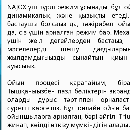
NAJOX үш түрлі режим ұсынады, бұл о
динамикалық және қызықты етеді.
бастаушы болсаңыз да, тәжірибелі ой
да, сіз үшін арналған режим бар. Мех
үшін жеңіл деңгейлерден бастаңыз,
мәселелерді шешу дағдылары
жылдамдығыңызды сынайтын қиын
ауысыңыз.
Ойын процесі қарапайым, біра
Тышқаныңызбен пазл бөліктерін экра
оларды дұрыс тәртіппен орналаст
суретті көрсетіңіз. Бұл онлайн ойын 
ойыншыларға арналған, бәрі әйгілі Tri
жинап, көңілді өткізу мүмкіндігін алады.