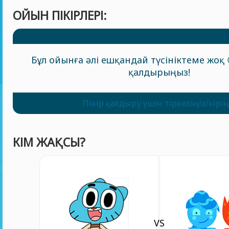
ОЙЫН ПІКІРЛЕРІ:
Бұл ойынға әлі ешқандай түсініктеме жоқ 
қалдырыңыз!
Пікір қалдыру үшін тіркеліңіз/кірің
КІМ ЖАҚСЫ?
VS