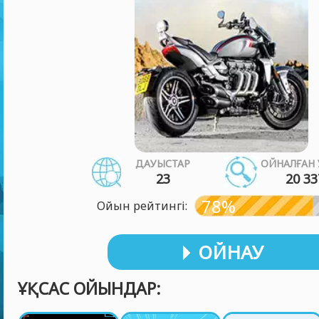
ДАУЫСТАР
ОЙНАЛҒАН 
23
20 33
78%
Ойын рейтингі:
ОЙНАУ
ҰҚСАС ОЙЫНДАР: