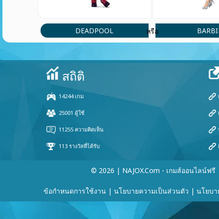
DEADPOOL
BARBI
หรือ
© 2026 | NAJOX.com - เกมส์ออนไลน์ฟรี
ข้อกำหนดการใช้งาน
|
นโยบายความเป็นส่วนตัว
|
นโยบายค