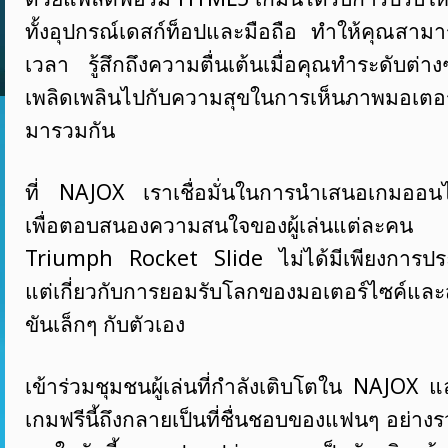
ทั้งอุปกรณ์เดสก์ท็อปและมือถือ ทำให้คุณสามารถ
เวลา รู้สึกถึงความตื่นเต้นเมื่อคุณทำระดับต่
เพลิดเพลินไปกับความสุขในการเห็นภาพมอเตอร
มารวมกัน
ที่ NAJOX เราเชื่อมั่นในการนำเสนอเกมออน
เพื่อตอบสนองความสนใจของผู้เล่นแต่ล
Triumph Rocket Slide ไม่ได้มีเพียงการปร
แต่เกี่ยวกับการยอมรับโลกของมอเตอร์ไซค์และ
ขันเล็กๆ กับตัวเอง
เข้าร่วมชุมชนผู้เล่นที่กำลังเติบโตใน NAJOX
เกมฟรีนี้ถึงกลายเป็นที่ชื่นชอบของแฟนๆ อย่างร