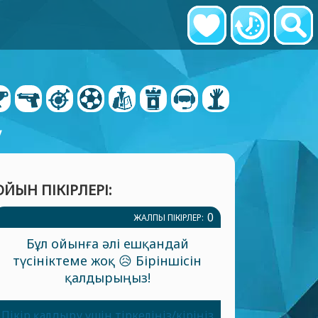
у
ОЙЫН ПІКІРЛЕРІ:
0
ЖАЛПЫ ПІКІРЛЕР:
Бұл ойынға әлі ешқандай
түсініктеме жоқ 😥 Біріншісін
қалдырыңыз!
Пікір қалдыру үшін тіркеліңіз/кіріңіз