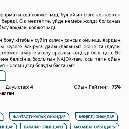
орматында қолжетімді, бұл ойын сізге кез келген
 береді. Сіз мектепте, үйде немесе жолда болсаңыз
басу арқылы қолжетімді.
н бояу кітабын сүйіп қалған сансыз ойыншылардың
ды жүзеге асыруға дайындалыңыз және таңдаулы
термен өмірге әкелу арқылы көңілді болыңыз. Өз
әне бөлісіңіз, барлығын NAJOX-тағы осы тегін ойын
гін әлеміңізді бояуды бастаңыз!
Дауыстар:
4
Ойын Рейтингі:
75%
налған
ФАНТАСТИКАЛЫҚ ОЙЫНДАР
КӨҢІЛДІ ОЙЫНДАР
ЙЫНДАР
БАЛАЛАР ОЙЫНДАРЫ
МАХАББАТ ОЙЫНДАРЫ