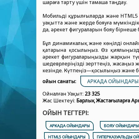
шараға тарту үшін тамаша таңдау.
Мобильді құрылғыларда және HTML5 ф
уақытта және жерде бояуға мүмкіндік
да, әрекет фигураларын бояу бірнеше 
Бұл динамикалық және көңілді онлай
қатарына қосылыңыз. Өз қиялыңыз
әрекет фигураларыңызды жарқын түс
шедеврлеріңізді зерттеңіз, жасаңыз ж
кезінде. Күтпеңіз—қосылыңыз және бү
ойын санаты:
АРКАДА ОЙЫНДАРЫ
Ойналған Уақыт:
23 325
Жас Шектеуі:
Барлық Жастағыларға Ар
ОЙЫН ТЕГТЕРІ:
АРКАДА ОЙЫНДАРЫ
БОЯУ ОЙЫНДАРЫ
HTML5 ОЙЫНДАРЫ
ГИПЕРКАЗУАЛЬДЫ О