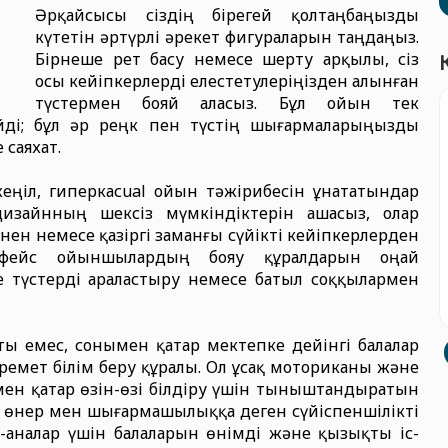
Әрқайсысы сіздің бірегей қолтаңбаңызды
күтетін әртүрлі әрекет фигураларын таңдаңыз.
Бірнеше рет басу немесе шерту арқылы, сіз
осы кейіпкерлерді елестетулеріңізден алынған
түстермен бояй аласыз. Бұл ойын тек
ді; бұл әр реңк пен түстің шығармаларыңызды
 саяхат.
еңіл, гиперкасual ойын тәжірибесін ұнататындар
дизайнның шексіз мүмкіндіктерін ашасыз, олар
нен немесе қазіргі заманғы сүйікті кейіпкерлерден
рфейс ойыншылардың бояу құралдарын оңай
е түстерді араластыру немесе батыл соққылармен
ы емес, сонымен қатар мектепке дейінгі балалар
еремет білім беру құралы. Ол ұсақ моториканы және
ымен қатар өзін-өзі білдіру үшін тыныштандыратын
 өнер мен шығармашылыққа деген сүйіспеншілікті
-аналар үшін балаларын өнімді және қызықты іс-