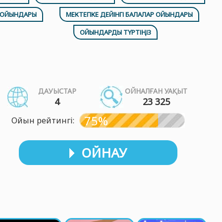
П ОЙЫНДАРЫ
МЕКТЕПКЕ ДЕЙІНГІ БАЛАЛАР ОЙЫНДАРЫ
ОЙЫНДАРДЫ ТҮРТІҢІЗ
ДАУЫСТАР
ОЙНАЛҒАН УАҚЫТ
4
23 325
75%
Ойын рейтингі:
ОЙНАУ