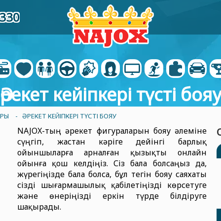
5330
Әрекет кейіпкері түсті боя
АРЫ
- ӘРЕКЕТ КЕЙІПКЕРІ ТҮСТІ БОЯУ
NAJOX-тың әрекет фигураларын бояу әлеміне
сүңгіп, жастан кәріге дейінгі барлық
ойыншыларға арналған қызықты онлайн
ойынға қош келдіңіз. Сіз бала болсаңыз да,
жүрегіңізде бала болса, бұл тегін бояу саяхаты
сізді шығармашылық қабілетіңізді көрсетуге
және өнеріңізді еркін түрде білдіруге
шақырады.