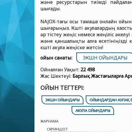
және ресурстарын тиімді пайдала
шығады.
NAJOX-тағы осы тамаша онлайн ойын
шығарыңыз. Күшті акулалардың хаосты
әр тістеу жеңіс немесе жеңіліс әкелу
және қаншалықты алға өсетініңізді 
күшті акула жеңіске жетсін!
ойын санаты:
ЭКШН ОЙЫНДАРЫ
Ойналған Уақыт:
22 498
Жас Шектеуі:
Барлық Жастағыларға Ар
ОЙЫН ТЕГТЕРІ:
ЭКШН ОЙЫНДАРЫ
ОЙЫНДАРДАН АУЛАҚ 
АКУЛА ОЙЫНДАРЫ
ЖАРНАМА
СКРИНШОТ