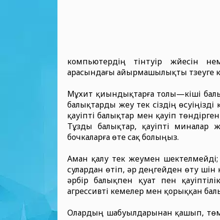
компьютердің тінтуір жүйесін н
арасындағы айырмашылықты түзеуге к
Мұхит қиындықтарға толы—кіші балық
балықтарды жеу тек сіздің өсуіңізді 
қауіпті балықтар мен қауіп төндірге
Тұзды балықтар, қауіпті миналар 
бочкаларға өте сақ болыңыз.
Аман қалу тек жеумен шектелмейді; 
сулардан өтіп, әр деңгейден өту үшін 
әрбір балықпен қуат пен қауіптілік
агрессивті кемелер мен қорыққан балы
Олардың шабуылдарынан қашып, төмен