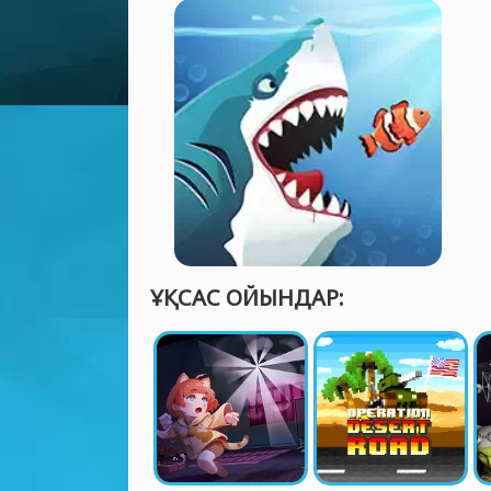
ҰҚСАС ОЙЫНДАР: