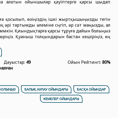
на алатын ойыншылар қауіптерге қарсы шыдап
ға қосылып, өзіңіздің ішкі жыртқышыңызды тегін
қ әрі тартымды әлеміне сүңгіп, әр сәт маңызды, ал
і мүмкін. Қиындықтарға қарсы тұруға дайын болыңыз
көріңіз. Қуаныш толқындарын бастан кешіріңіз, ең
Дауыстар:
49
Ойын Рейтингі:
80%
налған
БОЛЫҢЫЗ
БАЛЫҚ АУЛАУ ОЙЫНДАРЫ
БАСҚА ОЙЫНДАР
КЕМЕЛЕР ОЙЫНДАРЫ