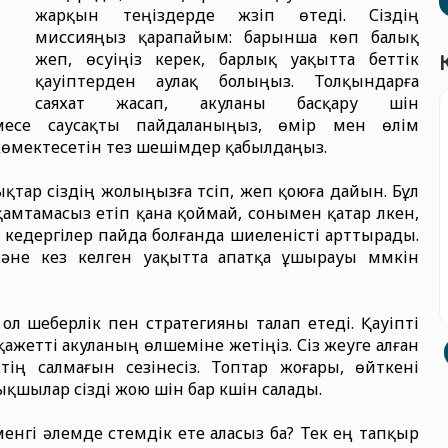
жарқын теңіздерде жүзіп өтеді. Сіздің
миссияңыз қарапайым: барынша көп балық
жеп, өсуіңіз керек, барлық уақытта беттік
қауіптерден аулақ болыңыз. Толқындарға
саяхат жасап, акуланы басқару үшін
емесе саусақты пайдаланыңыз, өмір мен өлім
өмектесетін тез шешімдер қабылдаңыз.
тар сіздің жолыңызға түсіп, жеп қоюға дайын. Бұл
қамтамасыз етіп қана қоймай, сонымен қатар үлкен,
н кедергілер пайда болғанда шиеленісті арттырады.
және кез келген уақытта апатқа ұшырауы мүмкін
ол шеберлік пен стратегияны талап етеді. Қауіпті
қажетті акуланың өлшеміне жетіңіз. Сіз жеуге алған
тің салмағын сезінесіз. Топтар жоғары, өйткені
қшылар сізді жою үшін бар күшін салады.
гі әлемде үстемдік ете аласыз ба? Тек ең тапқыр