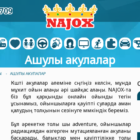
4709
Ашулы акулалар
Ы
- АШУЛЫ АКУЛАЛАР
Күшті акулалар әлеміне сүңгіңіз келсін, мұнда
мұхит ойын алаңы әрі шайқас алаңы. NAJOX-та
біз бұл қарқынды онлайн ойынды тегін
ұсынамыз, ойыншыларға қауіпті суларда аман
қалудың толқынын сезінуге мүмкіндік береміз.
Бұл әрекетке толы шы adventure, ойыншылар
радиациядан өзгерген мутацияланған акуланы
басқарады, балықтар мен қауіптілікке толы