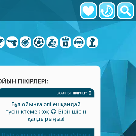
ОЙЫН ПІКІРЛЕРІ:
0
ЖАЛПЫ ПІКІРЛЕР:
Бұл ойынға әлі ешқандай
түсініктеме жоқ 😥 Біріншісін
қалдырыңыз!
Пікір қалдыру үшін тіркеліңіз/кіріңіз