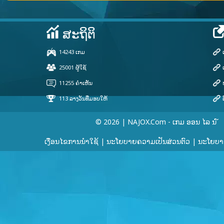
© 2026 | NAJOX.com - ເກມ ອອນ ໄລ ນ ໌
ເງື່ອນໄຂການນໍາໃຊ້
|
ນະໂຍບາຍຄວາມເປັນສ່ວນຕົວ
|
ນະໂຍບາຍ