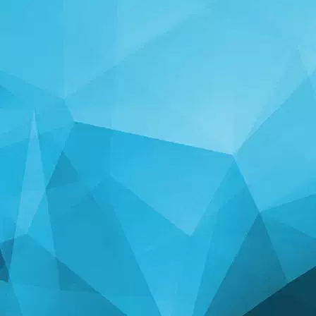
ສະຖິຕິ
14243 ເກມ