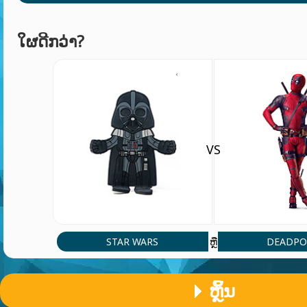
ໃຜດີກວ່າ?
VS
STAR WARS
DEADPO
ຫຼື
ຫຼິ້ນ