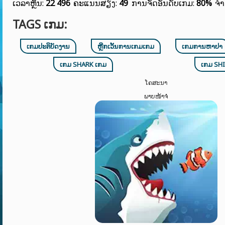
ເວລາຫຼິ້ນ:
22 496
ຄະແນນສຽງ:
49
ການຈັດອັນດັບເກມ:
80%
ຈຳ
TAGS ເກມ:
ເກມປະຕິບັດງານ
ຫຼີກເວັ້ນການເກມເກມ
ເກມການຫາປາ
ເກມ SHARK ເກມ
ເກມ SH
ໂຄສະນາ
ພາບໜ້າຈໍ