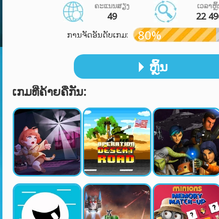
ຄະແນນສຽງ
ເວລາຫຼິ
49
22 49
80%
ການຈັດອັນດັບເກມ:
ຫຼິ້ນ
ເກມທີ່ຄ້າຍຄືກັນ: