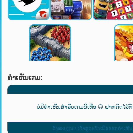
ຄໍາເຫັນເກມ:
ບໍ່ມີຄຳເຫັນສຳລັບເກມນີ້ເທື່ອ 😥 ຝາກກົດໄລ້ກ
ລົງທະບຽນ / ເຂົ້າສູ່ລະບົບເພື່ອອອກຄໍາເຫັນ