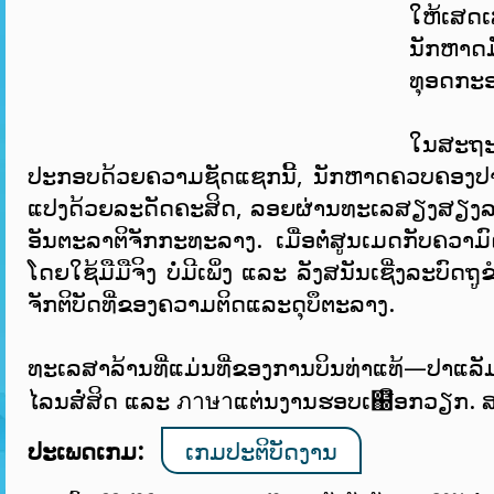
ໃຫ້ເສດເ
ນັກຫາດມ
ທຸອດກະ
ໃນສະຖະ
ປະກອບດ້ວຍຄວາມຊັດແຊກນີ້, ນັກຫາດຄວບຄອງປາທົ
ແປງດ້ວຍລະດັດຄະສິດ, ລອຍຜ່ານທະເລສຽງສຽງລຽ
ອັນຕະລາຕິຈັກກະທະລາງ. ເມື່ອຕໍ່ສູນເມດກັບຄວາມ
ໂດຍໃຊ້ມືມືຈິງ ບໍ່ມີເພິ່ງ ແລະ ລັງສນັນເຊີ່ງລະບົດຖູ
ຈັກຕິບັດທີ່ຂອງຄວາມຕິດແລະດຸບຶຕະລາງ.
ທະເລສາລ້ານທີ່ແມ່ນທີ່ຂອງການບິນທ່າແທ້—ປາແລ
ໄລນສໍ່ສິດ ແລະ ภาษาແຕ່ນງານຮອບເ຀ືອກວຽກ. 
ປະເພດເກມ:
ເກມປະຕິບັດງານ