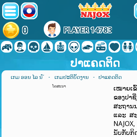
0
PLAYER 14783
ປາແຄດຕິດ
ເກມ ອອນ ໄລ ນ ໌
-
ເກມປະຕິບັດງານ
- ປາແຄດຕິດ
ໂຄສະນາ
ເໝາຍເຂົ້
ຂອງປາຊີ່
ສະຖານນທ
ແລະ ສະຖາ
NAJOX,
ນັບກັບກິ