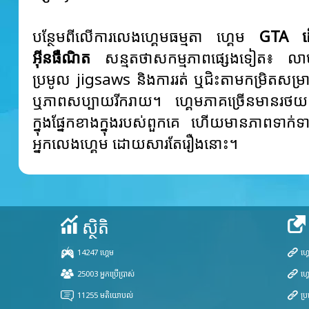
បន្ថែមពីលើការលេងហ្គេមធម្មតា ហ្គេម
GTA ដើ
អ៊ីនធឺណិត
សន្មតថាសកម្មភាពផ្សេងទៀត៖ លា
ប្រមូល jigsaws និងការរត់ ឬជិះតាមកម្រិតសម្រាប
ឬភាពសប្បាយរីករាយ។ ហ្គេមភាគច្រើនមានរថយន្
ក្នុងផ្នែកខាងក្នុងរបស់ពួកគេ ហើយមានភាពទាក់ទា
អ្នកលេងហ្គេម ដោយសារតែរឿងនោះ។