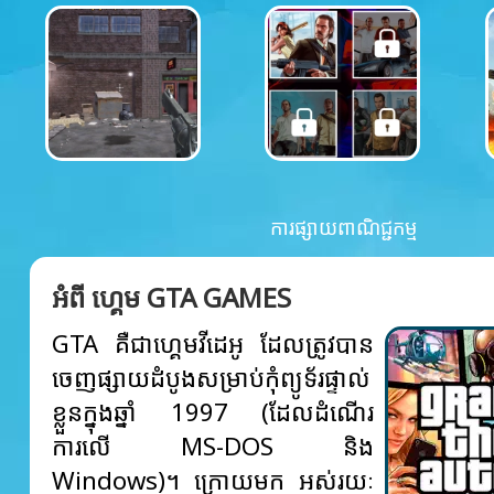
ការផ្សាយពាណិជ្ជកម្ម
អំពី ហ្គេម GTA GAMES
GTA គឺជាហ្គេមវីដេអូ ដែលត្រូវបាន
ចេញផ្សាយដំបូងសម្រាប់កុំព្យូទ័រផ្ទាល់
ខ្លួនក្នុងឆ្នាំ 1997 (ដែលដំណើរ
ការលើ MS-DOS និង
Windows)។ ក្រោយមក អស់រយៈ