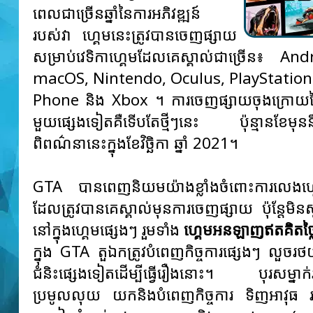
ពេលជាច្រើនឆ្នាំនៃការអភិវឌ្ឍន៍
របស់វា ហ្គេមនេះត្រូវបានចេញផ្សាយ
សម្រាប់វេទិកាហ្គេមដែលគេស្គាល់ជាច្រើន៖ An
macOS, Nintendo, Oculus, PlayStatio
Phone និង Xbox ។ ការចេញផ្សាយចុងក្រោយន
មួយផ្សេងទៀតគឺទើបតែថ្មីៗនេះ ប៉ុន្មានខែមុន
ពិពណ៌នានេះក្នុងខែវិច្ឆិកា ឆ្នាំ 2021។
GTA បានពេញនិយមយ៉ាងខ្លាំងចំពោះការលេងហ្គ
ដែលត្រូវបានគេស្គាល់មុនការចេញផ្សាយ ប៉ុន្តែម
នៅក្នុងហ្គេមផ្សេងៗ រួមទាំង
ហ្គេមអនឡាញឥតគិតថ្
ក្នុង GTA តួឯកត្រូវបំពេញកិច្ចការផ្សេងៗ លួចរ
ជំនិះផ្សេងទៀតដើម្បីធ្វើរឿងនោះ។ បុរស​ម្នាក់​រត់​ជ
ប្រមូល​លុយ យក​និង​បំពេញ​កិច្ចការ ទិញ​អាវុធ 