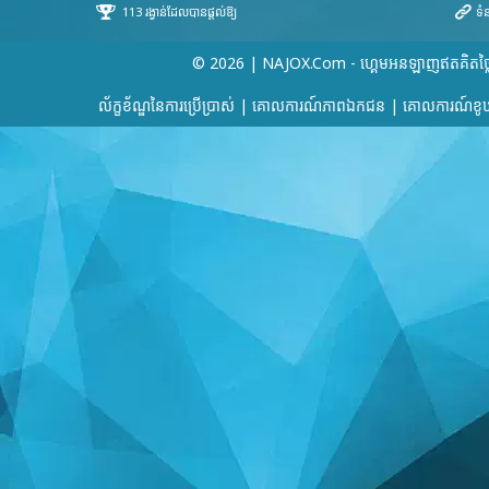
© 2026 | NAJOX.com - ហ្គេមអនឡាញឥតគិតថ្ល
ល័ក្ខខ័ណ្ឌនៃការប្រើប្រាស់
|
គោលការណ៍​ភាព​ឯកជន
|
គោលការណ៍ខូឃ