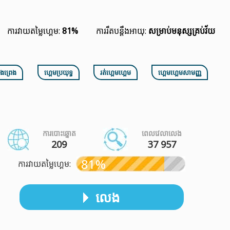
ការវាយតម្លៃហ្គេម:
81%
ការរឹតបន្តឹងអាយុ:
សម្រាប់មនុស្សគ្រប់វ័យ
សងព្រេង
ហ្គេមប្រយុទ្ធ
រត់ហ្គេមហ្គេម
ហ្គេមហ្គេមសាមញ្ញ
ការបោះឆ្នោត
ពេលវេលាលេង
209
37 957
81%
ការវាយតម្លៃហ្គេម:
លេង