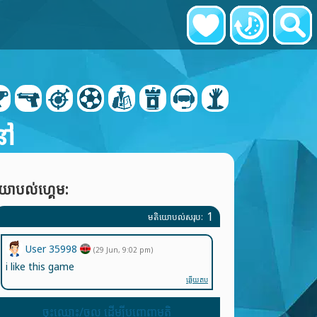
នៅ
យោបល់ហ្គេម:
1
មតិយោបល់សរុប:
User 35998
(29 Jun, 9:02 pm)
i like this game
ឆ្លើយតប
ចុះឈ្មោះ/ចូល ដើម្បីបញ្ចេញមតិ