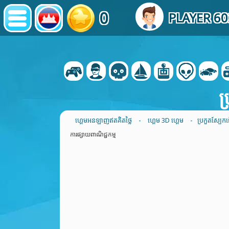
0
PLAYER 6
ប
ហ្គេមអនឡាញឥតគិតថ្លៃ
-
ហ្គេម 3D ហ្គេម
- ប្រកួតស្បែ
ការផ្សាយពាណិជ្ជកម្ម