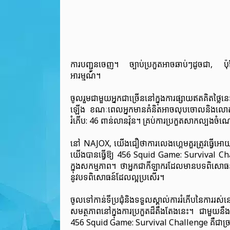
ការបញ្ជូនចេញ។ ច្បាប់ប្រកួតអាចឆាប់ៗដូចជា, ប៉ុន្ត
អារម្មណ៍។
ចូលរួមជាមួយអ្នកជាច្រើននៅក្នុងការផ្សាយឥតគិតថ្លៃន
ឡើង ខណៈពេលអ្នកមានគំនិតអាចលុបចោលនិងលោតកំរ
រំភើប: 46 ពាន់លានវ៉ុន។ គ្រប់ការប្រកួតសាកល្បងចំណេះដឹ
នៅ NAJOX, យើងជឿថាការលេងហ្គេមគួរត្រូវធ្វើអោយ
យើងបានធ្វើឱ្យ 456 Squid Game: Survival Challe
ក្នុងសកម្មភាព។ ថាអ្នកជាកីឡាករដែលមានបទពិសោធន៍ 
នូវបទពិសោធន៍ដែលល្អប្រសើរ។
ចូលទៅកាន់ទីប្រជុំនិងទទួលស្គាល់ការរំភើបនៃការរស់
សមត្ថភាពនៅក្នុងការប្រកួតដ៏តឹងតែងនេះ។ ជាមួយនឹងមេ
456 Squid Game: Survival Challenge គឺជាច្រកច