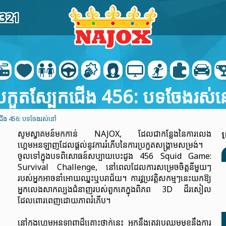
0321
្រកួតស្បែកជើង 456: បទចែងរស់
កជើង 456: បទចែងរស់នៅ
សូមស្វាគមន៍មកកាន់ NAJOX, ដែលជាកន្លែងនៃការលេង
ហ្គេមអនឡាញដែលផ្ដល់នូវការរំភើបនៃការប្រកួតសង្គ្រាមសម្រង់។
ចូលទៅក្នុងបទពិសោធន៍សប្បាយបេះដូង 456 Squid Game:
Survival Challenge, នៅពេលដែលការសម្រេចចិត្តនីមួយៗ
របស់អ្នកអាចនាំអោយឈ្នះឬបរាជ័យ។ ការវ្ធប្រវត្តិសកម្មៗនេះយកឱ្យ
អ្នកលេងសាកល្បងជំនាញរបស់ពួកគេក្នុងពិភព 3D ដ៏រសៀល
ដែលពោរពេញដោយភាពរំភើប។
នៅក្នុងហ្គេមអនឡាញដ៏គ្រោះថ្នាក់នេះ អ្នកនឹងត្រូវប្រឈមមុខនឹងការ