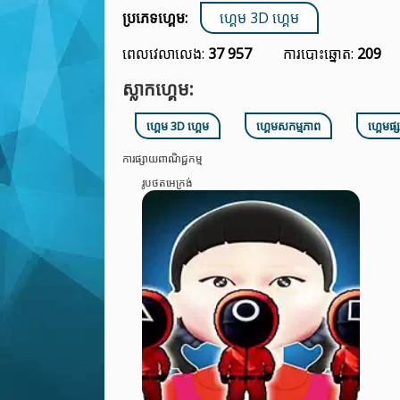
ប្រភេទហ្គេម:
ហ្គេម 3D ហ្គេម
ពេលវេលាលេង:
37 957
ការបោះឆ្នោត:
209
ស្លាកហ្គេម:
ហ្គេម 3D ហ្គេម
ហ្គេមសកម្មភាព
ហ្គេមផ្
ការផ្សាយពាណិជ្ជកម្ម
រូបថតអេក្រង់