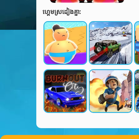
ហ្គេមស្រដៀងគ្នា: