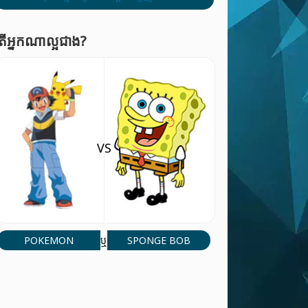
ើអ្នកណាល្អជាង?
VS
POKEMON
SPONGE BOB
ឬ