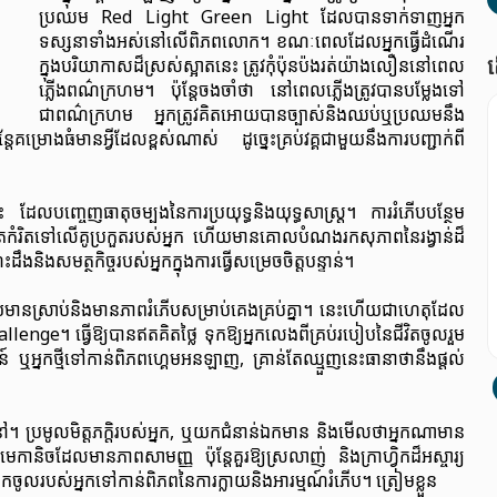
ប្រឈម Red Light Green Light ដែលបានទាក់ទាញអ្នក
ទស្សនាទាំងអស់នៅលើពិភពលោក។ ខណៈពេលដែលអ្នកធ្វើដំណើរ
ត
ក្នុងបរិយាកាសដ៏ស្រស់ស្អាតនេះ ត្រូវកុំប៉ុនប៉ងរត់យ៉ាងលឿននៅពេល
ភ្លើងពណ៌ក្រហម។ ប៉ុន្តែចងចាំថា នៅពេលភ្លើងត្រូវបានបម្លែងទៅ
ជាពណ៌ក្រហម អ្នកត្រូវគិតអោយបានច្បាស់និងឈប់ឬប្រឈមនឹង
ែគម្រោងធំមានអ្វីដែលខ្ពស់ណាស់ ដូច្នេះគ្រប់វគ្គជាមួយនឹងការបញ្ជាក់ពី
េះ ដែលបញ្ចេញធាតុចម្បងនៃការប្រយុទ្ធនិងយុទ្ធសាស្ត្រ។ ការរំភើបបន្ថែម
ិតទៅលើគូប្រកួតរបស់អ្នក ហើយមានគោលបំណងរកសុភាពនៃរង្វាន់ដ៏
ងនិងសមត្ថកិច្ចរបស់អ្នកក្នុងការធ្វើសម្រេចចិត្តបន្ទាន់។
មានស្រាប់និងមានភាពរំភើបសម្រាប់គេងគ្រប់គ្នា។ នេះហើយជាហេតុដែល
nge។ ធ្វើឱ្យបានឥតគិតថ្លៃ ទុកឱ្យអ្នកលេងពីគ្រប់របៀបនៃជីវិតចូលរួម
ឬអ្នកថ្មីទៅកាន់ពិភពហ្គេមអនឡាញ, គ្រាន់តែឈ្មួញនេះធានាថានឹងផ្តល់
នៅ។ ប្រមូលមិត្តភក្តិរបស់អ្នក, ឬយកជំនាន់ឯកមាន និងមើលថាអ្នកណាមាន
កានិចដែលមានភាពសាមញ្ញ ប៉ុន្តែគួរឱ្យស្រលាញ់ និងក្រាហ្វិកដ៏អស្ចារ្យ
ូលរបស់អ្នកទៅកាន់ពិភពនៃការក្លាយនិងអារម្មណ៍រំភើប។ ត្រៀមខ្លួន