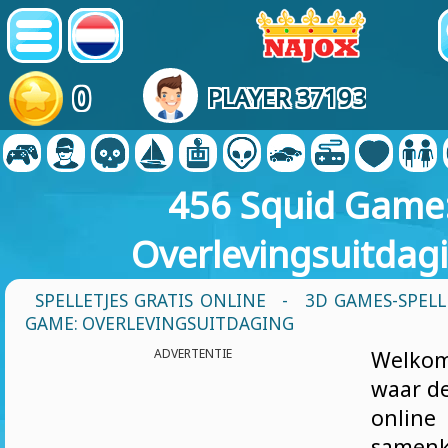
0
PLAYER 37193
456 Squid Game
Overlevingsuitdag
SPELLETJES GRATIS ONLINE
-
3D GAMES-SPEL
GAME: OVERLEVINGSUITDAGING
ADVERTENTIE
Welko
waar d
onli
samen