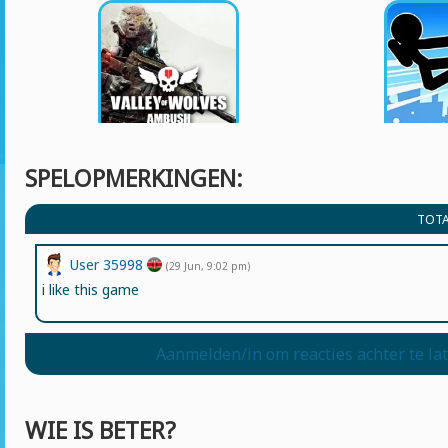
SPELOPMERKINGEN:
TOTA
User 35998
(29 Jun, 9:02 pm)
i like this game
Aanmelden/in om reacties achter te la
WIE IS BETER?