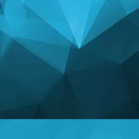
ಅಂಕಿಅಂಶಗಳು
14239 ಆಟಗಳು
24996 ಬಳಕೆದಾರರು