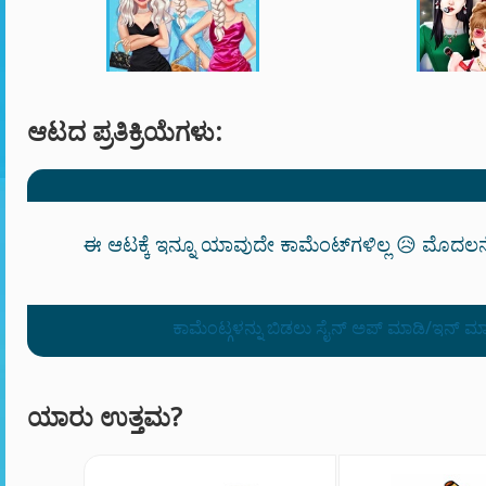
ಆಟದ ಪ್ರತಿಕ್ರಿಯೆಗಳು:
ಈ ಆಟಕ್ಕೆ ಇನ್ನೂ ಯಾವುದೇ ಕಾಮೆಂಟ್‌ಗಳಿಲ್ಲ 😥 ಮೊದಲನ
ಕಾಮೆಂಟ್ಗಳನ್ನು ಬಿಡಲು ಸೈನ್ ಅಪ್ ಮಾಡಿ/ಇನ್ ಮ
ಯಾರು ಉತ್ತಮ?