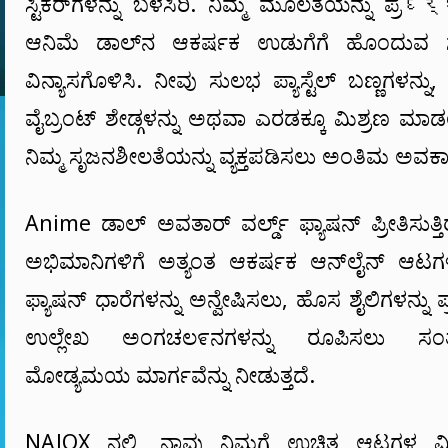
ಸ್ಟಿಕರ್‌ಗಳನ್ನು ಬಳಸಿರಿ. ನಿಮ್ಮ ಮೂಲತೆಯನ್ನು ಪ್ರદર
ಆನಿಮೆ ಡಾಲ್‌ನ ಆಕರ್ಷಕ ಉಡುಗೆಗೆ ಹೊಂದುವ ಸು
ವಿನ್ಯಾಸಗೊಳಿಸಿ. ನೀವು ಸುಲಭ ಪ್ಯಾಸ್ಟೆಲ್ ಬಣ್ಣಗಳನ್ನು
ವೈಬ್ರಂಟ್ ಶೇಡ್ಗಳನ್ನು ಅಥವಾ ಎರಡಕ್ಕೂ ಮಿಶ್ರಣ ಮಾಡಲ
ನಿಮ್ಮ ಸೃಜನಶೀಲತೆಯನ್ನು ವ್ಯಕ್ತಪಡಿಸಲು ಅಂತಿಮ ಅವಕ
Anime ಡಾಲ್ ಅವತಾರ್ ವರ್ಲ್ಡ್ ಫ್ಯಾಷನ್ ಪ್ರೀತಿಸುತ್ತ
ಅಭಿಮಾನಿಗಳಿಗೆ ಅತ್ಯಂತ ಆಕರ್ಷಕ ಆನ್‌ಲೈನ್ ಆಟಗ
ಫ್ಯಾಷನ್ ಧಾರೆಗಳನ್ನು ಅನ್ವೇಷಿಸಲು, ಹೊಸ ಶೈಲಿಗಳನ್ನು
ಉಲ್ಲೇಖ ಅಂಗಚಲ೯ನಗಳನ್ನು ರೂಪಿಸಲು ಸಂ
ಮೋಡ್ಯಮಯ ಮಾರ್ಗವೆನ್ನು ನೀಡುತ್ತದೆ.
NAJOX ನಲ್ಲಿ, ನಾವು ನಿಮಗೆ ಉಚಿತ ಆಟಗಳ ವಿ