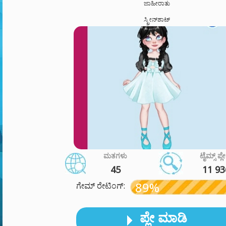
ಜಾಹೀರಾತು
ಸ್ಕ್ರೀನ್‌ಶಾಟ್
ಮತಗಳು
ಟೈಮ್ಸ್ ಪ್ಲ
45
11 93
89%
ಗೇಮ್ ರೇಟಿಂಗ್:
ಪ್ಲೇ ಮಾಡಿ