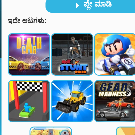
ಪ್ಲೇ ಮಾಡಿ
ಇದೇ ಆಟಗಳು: