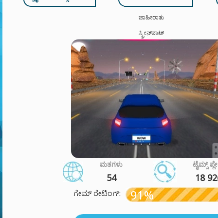
ಜಾಹೀರಾತು
ಸ್ಕ್ರೀನ್‌ಶಾಟ್
ಮತಗಳು
ಟೈಮ್ಸ್ ಪ್ಲ
54
18 92
91%
ಗೇಮ್ ರೇಟಿಂಗ್: