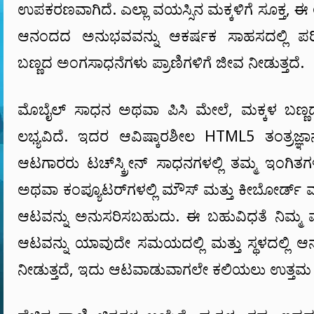
ಉಪಕರಣವಾಗಿದೆ. ಎಲ್ಲಾ ವಯಸ್ಸಿನ ಮಕ್ಕಳಿಗೆ ಸೂಕ್ತ, ಈ 
ಆನಂದದ ಅನುಭವವನ್ನು ಆಕರ್ಷಕ ಸಾಹಸದಲ್ಲಿ ಪರಿವರ್
ಬಣ್ಣದ ಅಂಗಸಾಧನೆಗಳು ಪ್ರಾಣಿಗಳಿಗೆ ಜೀವ ನೀಡುತ್ತದೆ.
ಮೊಬೈಲ್ ಸಾಧನ ಅಥವಾ ಪಿಸಿ ಮೇಲೆ, ಮಕ್ಕಳ ಬಣ್ಣದ 
ಲಭ್ಯವಿದೆ. ಇದರ ಆವಿಷ್ಕಾರಶೀಲ HTML5 ತಂತ್ರಜ್ಞಾನ
ಆಟಗಾರರು ಟಚ್‌ಸ್ಕ್ರೀನ್ ಸಾಧನಗಳಲ್ಲಿ ತಮ್ಮ ಇಂಗಿತ
ಅಥವಾ ಕಂಪ್ಯೂಟರ್‌ಗಳಲ್ಲಿ ಮೌಸ್ ಮತ್ತು ಕೀಬೋರ್ಡ
ಆಟವನ್ನು ಅನುಸರಿಸಬಹುದು. ಈ ಬಹುವಿಧತೆ ನಿಮ್ಮ 
ಆಟವನ್ನು ಯಾವುದೇ ಸಮಯದಲ್ಲಿ ಮತ್ತು ಸ್ಥಳದಲ್ಲಿ
ನೀಡುತ್ತದೆ, ಇದು ಆಟವಾಡುವಾಗಲೇ ಕಲಿಯಲು ಉತ್ತಮ ಆಯ