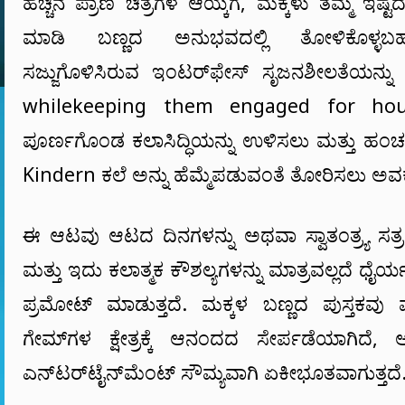
ಹೆಚ್ಚಿನ ಪ್ರಾಣಿ ಚಿತ್ರಗಳ ಆಯ್ಕೆಗೆ, ಮಕ್ಕಳು ತಮ್ಮ ಇಷ್ಟದ
ಮಾಡಿ ಬಣ್ಣದ ಅನುಭವದಲ್ಲಿ ತೋಳಿಕೊಳ್ಳಬಹು
ಸಜ್ಜುಗೊಳಿಸಿರುವ ಇಂಟರ್‌ಫೇಸ್ ಸೃಜನಶೀಲತೆಯನ್ನು ಉ
whilekeeping them engaged for hour
ಪೂರ್ಣಗೊಂಡ ಕಲಾಸಿದ್ಧಿಯನ್ನು ಉಳಿಸಲು ಮತ್ತು ಹಂಚಲು
Kindern ಕಲೆ ಅನ್ನು ಹೆಮ್ಮೆಪಡುವಂತೆ ತೋರಿಸಲು ಅವಕ
ಈ ಆಟವು ಆಟದ ದಿನಗಳನ್ನು ಅಥವಾ ಸ್ವಾತಂತ್ರ್ಯ ಸತ್ರಗಳ
ಮತ್ತು ಇದು ಕಲಾತ್ಮಕ ಕೌಶಲ್ಯಗಳನ್ನು ಮಾತ್ರವಲ್ಲದೆ ಧೈರ
ಪ್ರಮೋಟ್ ಮಾಡುತ್ತದೆ. ಮಕ್ಕಳ ಬಣ್ಣದ ಪುಸ್ತಕವು ಮಕ
ಗೇಮ್‌ಗಳ ಕ್ಷೇತ್ರಕ್ಕೆ ಆನಂದದ ಸೇರ್ಪಡೆಯಾಗಿದೆ, ಅಲ
ಎನ್‌ಟರ್‌ಟೈನ್‌ಮೆಂಟ್ ಸೌಮ್ಯವಾಗಿ ಏಕೀಭೂತವಾಗುತ್ತದೆ