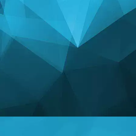
ಅಂಕಿಅಂಶಗಳು