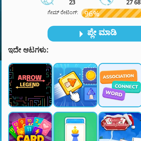
23
27 68
96%
ಗೇಮ್ ರೇಟಿಂಗ್:
ಪ್ಲೇ ಮಾಡಿ
ಇದೇ ಆಟಗಳು: