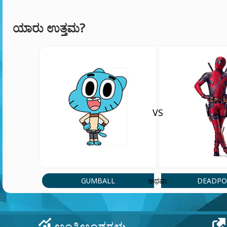
ಯಾರು ಉತ್ತಮ?
VS
GUMBALL
DEADPO
ಅಥವಾ