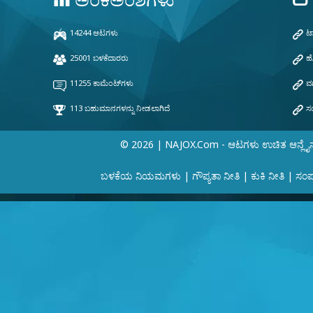
© 2026 | NAJOX.com - ಆಟಗಳು ಉಚಿತ ಆನ್ಲೈ
ಬಳಕೆಯ ನಿಯಮಗಳು
|
ಗೌಪ್ಯತಾ ನೀತಿ
|
ಕುಕಿ ನೀತಿ
|
ಸಂಪರ