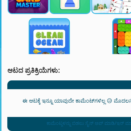
ಆಟದ ಪ್ರತಿಕ್ರಿಯೆಗಳು:
ಈ ಆಟಕ್ಕೆ ಇನ್ನೂ ಯಾವುದೇ ಕಾಮೆಂಟ್‌ಗಳಿಲ್ಲ 😥 ಮೊದಲನ
ಕಾಮೆಂಟ್ಗಳನ್ನು ಬಿಡಲು ಸೈನ್ ಅಪ್ ಮಾಡಿ/ಇನ್ ಮ