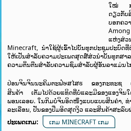
ໃໝ່ ກາ
ດຽວກັບສິ
ບອກຄວ
Among 
ແຫ່ງສ່ວ
Minecraft, ນຳໃຊ້ຜູ້ເຂົ້າໄປບັນທຸກປະຊຸມປະບົດທ
ໃຫ້ເປັນສໍາລັບຄວາມປະເພດສຸດສ໌ສ່ວນໍາບັນທຸກສາລະ
ຄວາມຕິ່ນຕືນສໍາລັບຄວາມຊົມສຳລັບຜູ້ອັນລາແມ່ນໄກເ
ປ່ອນຈິນຈິນນະຄິມຕະຟໍ່ຩສໄສຬ ຂອງກະທະຊ ແ
ສິນຄ້າ ເຕັມໄປດ້ວຍແທິດທີ່ບໍ່ແລະມີຂອງແອງຈິ
ພອນເລອຍ. ໃນກິມບໍ່ຈິນອິດໜຶ່ງແບບແບບສິນຄ່າ, ທ
ລະເລືອນ, ປັນຂອງປື່ມອິດສຸດງິວ ແລະສິນຄ້າສະລົບ
ປະເພດເກມ:
ເກມ MINECRAFT ເກມ