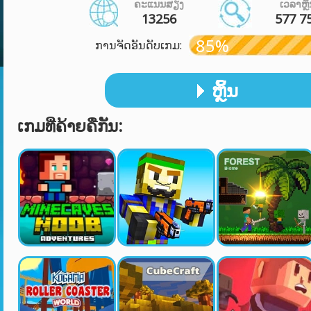
ຄະແນນສຽງ
ເວລາຫຼິ
13256
577 7
85%
ການຈັດອັນດັບເກມ:
ຫຼິ້ນ
ເກມທີ່ຄ້າຍຄືກັນ: