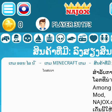
0
PLAYER 31173
ສິນຄ້າທີ່ມີ: ລົງສຽງສິນ
ເກມ ອອນ ໄລ ນ ໌
-
ເກມ MINECRAFT ເກມ
- ສິນຄ້າທີ່ມີ
ໂຄສະນາ
ສໍາລັບການ
ໂລກທີ່ນ່
Among
Mod, ສ
NAJOX.
ເດັ່ນນີ້