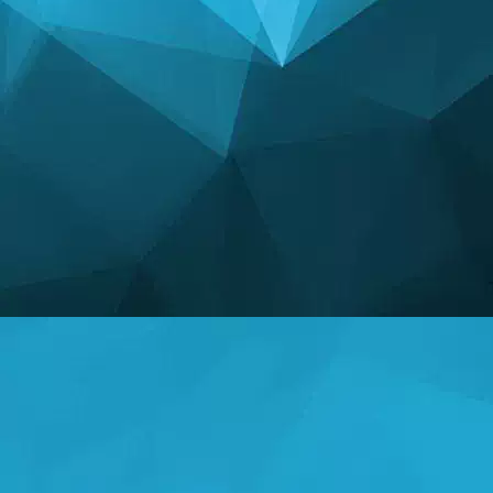
ສະຖິຕິ
14249 ເກມ
25004 ຜູ້ໃຊ້
11255 ຄຳເຫັນ
113 ລາງວັນທີ່ມອບໃຫ້