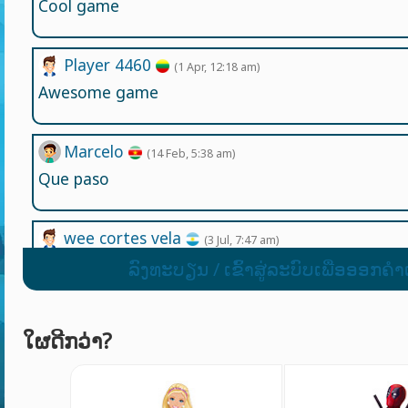
Cool game
Player 4460
(1 Apr, 12:18 am)
Awesome game
Marcelo
(14 Feb, 5:38 am)
Que paso
wee cortes vela
(3 Jul, 7:47 am)
coment
ລົງທະບຽນ / ເຂົ້າສູ່ລະບົບເພື່ອອອກຄໍາ
User 70413
(4 Aug, 4:50 pm)
ໃຜດີກວ່າ?
r8offrfgh