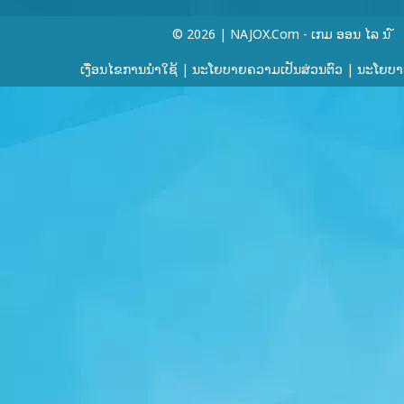
© 2026 | NAJOX.com - ເກມ ອອນ ໄລ ນ ໌
ເງື່ອນໄຂການນໍາໃຊ້
|
ນະໂຍບາຍຄວາມເປັນສ່ວນຕົວ
|
ນະໂຍບາຍ