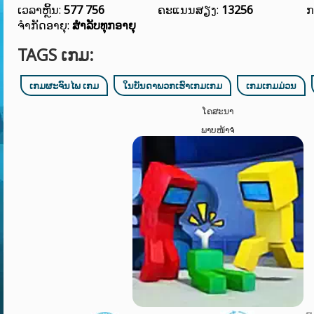
ເວລາຫຼິ້ນ:
577 756
ຄະແນນສຽງ:
13256
ກ
ຈຳກັດອາຍຸ:
ສໍາລັບທຸກອາຍຸ
TAGS ເກມ:
ເກມຜະຈົນໄພ ເກມ
ໃນບັນດາພວກເຮົາເກມເກມ
ເກມເກມມ່ວນ
ໂຄສະນາ
ພາບໜ້າຈໍ