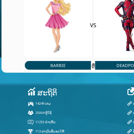
VS
BARBIE
DEADPO
ຫຼື