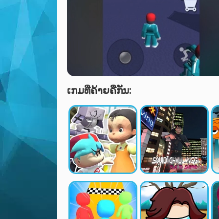
ເກມທີ່ຄ້າຍຄືກັນ: