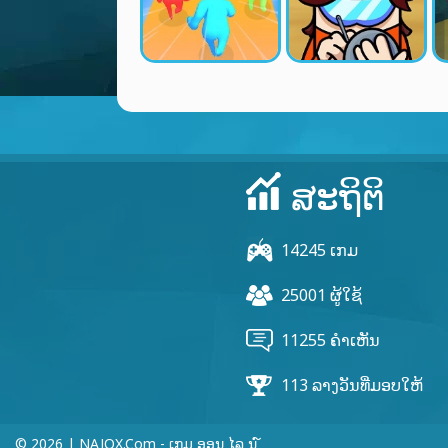
ສະຖິຕິ
14245 ເກມ
25001 ຜູ້ໃຊ້
11255 ຄຳເຫັນ
113 ລາງວັນທີ່ມອບໃຫ້
© 2026 | NAJOX.com - ເກມ ອອນ ໄລ ນ ໌