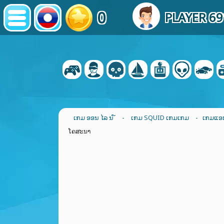
0
PLAYER 6
ເກມ ອອນ ໄລ ນ ໌
-
ເກມ SQUID ເກມເກມ
- ເກມແອ
ໂຄສະນາ