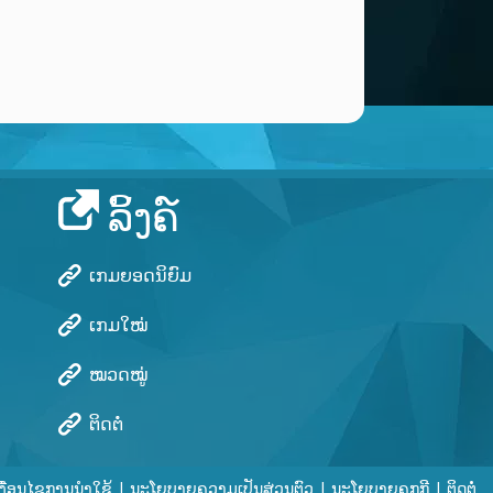
ລິ້ງຄ໌
ເກມຍອດນິຍົມ
ເກມໃໝ່
ໝວດໝູ່
ຕິດຕໍ່
ເງື່ອນໄຂການນໍາໃຊ້
|
ນະໂຍບາຍຄວາມເປັນສ່ວນຕົວ
|
ນະໂຍບາຍຄຸກກີ
|
ຕິດຕໍ່