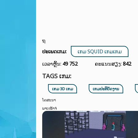
ຖ
ປະເພດເກມ:
ເກມ SQUID ເກມເກມ
ເວລາຫຼິ້ນ:
49 752
ຄະແນນສຽງ:
842
TAGS ເກມ:
ເກມ 3D ເກມ
ເກມປະຕິບັດງານ
ໂຄສະນາ
ພາບໜ້າຈໍ