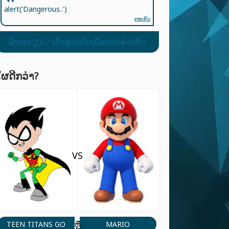
alert('Dangerous..')
ຕອບກັບ
ລົງທະບຽນ / ເຂົ້າສູ່ລະບົບເພື່ອອອກຄໍາເຫັນ
ໃຜດີກວ່າ?
VS
TEEN TITANS GO
MARIO
ຫຼື