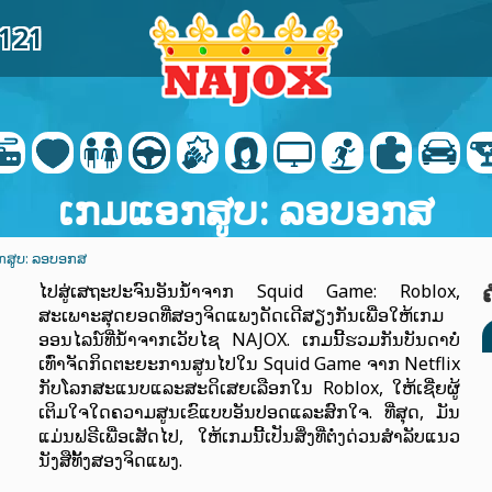
9121
ເກມແອກສູບ: ລອບອກສ
ກສູບ: ລອບອກສ
ໄປສູ່ເສຖະປະຈົນອັນນໍ້າຈາກ Squid Game: Roblox,
ສະເພາະສຸດຍອດທີ່ສອງຈິດແພງດັດເດີສຽງກັນເພື່ອໃຫ້ເກມ
ອອນໄລນ໌ທີ່ນໍ້າຈາກເວັບໄຊ NAJOX. ເກມນີ້ຮວມກັນບັນດາບໍ່
ເທົ່າຈັດກິດຕະຍະການສູນໄປໃນ Squid Game ຈາກ Netflix
ກັບໂລກສະແນບແລະສະດິເສຍເລືອກໃນ Roblox, ໃຫ້ເຊີ່ຍຜູ້
ເຕິມໃຈໃດຄວາມສູນເຂົແບບອັນປອດແລະສົກໃຈ. ທີ່ສຸດ, ມັນ
ແມ່ນຟຣີເພື່ອເສັດໄປ, ໃຫ້ເກມນີ້ເປັນສິ່ງທີ່ຕໍ່ງດ່ວນສຳລັບແນວ
ນັງສືທັ້ງສອງຈິດແພງ.