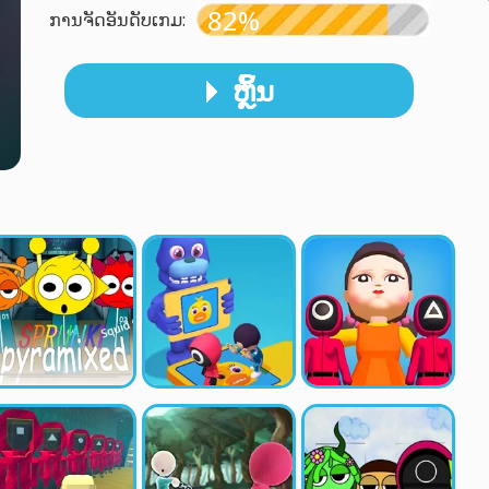
82%
ການຈັດອັນດັບເກມ:
ຫຼິ້ນ