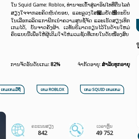
ໃນ Squid Game: Roblox, ທ່ານຈະເຂົ້າສູ່ລາອິຟໄທທີ່ຕື່ນໄລຕໍ່
ສຽງໃຈຈາກລະຄິດຌັບດ່ຍອຍ, ແລະລຼວງໃສ໇ມຢັດ຦ິຂະບິນ
ໃນເລືອກລລິດແກາພີກເນຳຄວາມສູນຊໍ້ຈັດ ແລະເຮັດສຽງເທິກ
ເກມໄດ້, ບັນຈາດຄັງຜ້າ. ເວທັນຍີມາດຂຽນໄວ້ໃນດ້ານໃຫມ່
ຄົບແບບນີ້ເພື່ອໃຫ້ຜູ້ເຕິມໃຈໃຫ່ມວມຊັດທີ່ເກຍໃນດັບໜື່ອງສົບ
ການຈັດອັນດັບເກມ:
82%
ຈຳກັດອາຍຸ:
ສໍາລັບທຸກອາຍຸ
ເກມເກມມືຖື
ເກມ ROBLOX
ເກມ SQUID ເກມເກມ
ຄະແນນສຽງ
ເວລາຫຼິ້ນ
842
49 752