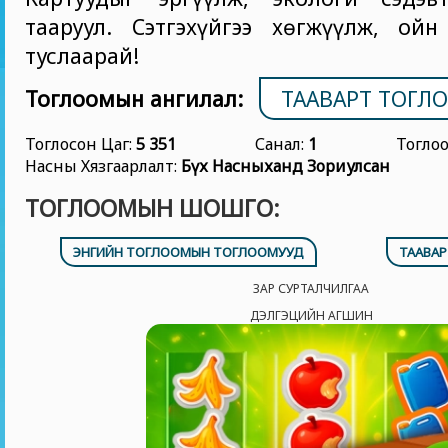
тааруул. Сэтгэхүйгээ хөгжүүлж, ойн
туслаарай!
Тоглоомын ангилал:
ТААВАРТ ТОГЛ
Тоглосон Цаг:
5 351
Санал:
1
Тогло
Насны Хязгаарлалт:
Бүх Насныханд Зориулсан
ТОГЛООМЫН ШОШГО:
ЭНГИЙН ТОГЛООМЫН ТОГЛООМУУД
ТААВА
ЗАР СУРТАЛЧИЛГАА
ДЭЛГЭЦИЙН АГШИН