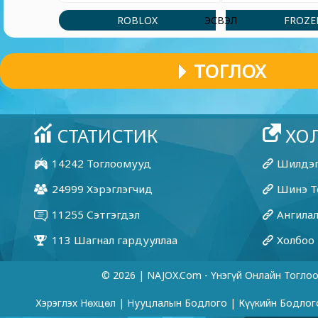
ROBLOX
FROZE
ЭСВЭЛ
ТОГЛОХ
© 2026 | NAJOX.com - Үнэгүй Онлайн Тогло
Хэрэглэх Нөхцөл
|
Нууцлалын Бодлого
|
Күүкийн Бодлог