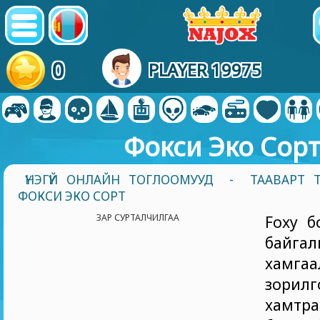
0
PLAYER 19975
Фокси Эко Сор
ҮНЭГҮЙ ОНЛАЙН ТОГЛООМУУД
-
ТААВАРТ 
ФОКСИ ЭКО СОРТ
ЗАР СУРТАЛЧИЛГАА
Foxy б
байга
хамга
зорилг
хамтра