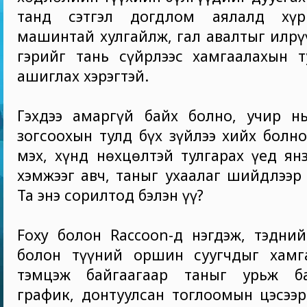
танд сэтгэл догдлом аялалд хүрг
машинтай хулгайлж, гал авалтыг илрүү
гэрийг тань сүйрлээс хамгаалахын т
ашиглах хэрэгтэй.
Гэхдээ амаргүй байх болно, учир нь
зогсоохын тулд бүх зүйлээ хийх болно
мэх, хүнд нөхцөлтэй тулгарах үед ян
хэмжээг авч, таныг ухаалаг шийдлээр 
Та энэ сорилтод бэлэн үү?
Foxy болон Raccoon-д нэгдэж, тэдни
болон түүний оршин суугчдыг хамг
тэмцэж байгаагаар таныг урьж ба
график, донтуулсан тоглоомын цэсээр