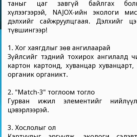
таныг цаг завгүй байлгах бол
хүлээгээрэй, NAJOX-ийн экологи мис
дэлхийг сайжруулцгаая. Дэлхийг цэв
түвшингээр!
1. Хог хаягдлыг зөв ангилаарай
Зүйлсийг тэдний тохирох ангилалд ч
картон картонд, хуванцар хуванцарт
органик органикт.
2. "Match-3" тоглоом тогло
Гурван ижил элементийг нийлүүл
цэвэрлээрэй.
3. Хослолыг ол
Картуудыг эргүүлж, экологи сэдэв