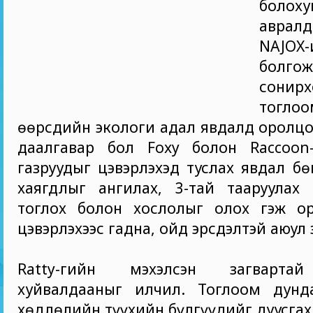
болох
аврал
NAJOX
болг
сонирх
тог
өөрсдийн экологи адал явдалд оролцо
даалгавар бол Foxy болон Raccoon
газруудыг цэвэрлэхэд туслах явдал бө
хаягдлыг ангилах, 3-тай тааруулах 
тоглох болон хослолыг олох гэж ор
цэвэрлэхээс гадна, ойд эрсдэлтэй аюул 
Ratty-гийн мэхэлсэн загварта
хуйвалдааныг илчил. Тоглоом дунда
хөдлөлийн түүхийн бүлгүүдийг дуусгах