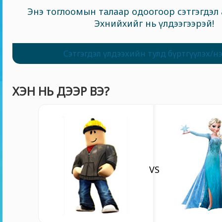
Энэ тоглоомын талаар одоогоор сэтгэгдэл 
Эхнийхийг нь үлдээгээрэй!
Сэтгэгдэл үлдээхийн тулд бүртгүүлэх/н
ХЭН НЬ ДЭЭР ВЭ?
VS