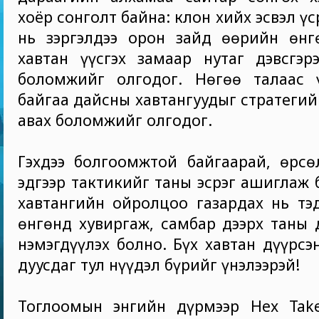
хоёр сонголт байна: клон хийх эсвэл үс
нь зэргэлдээ орон зайд өөрийн өнг
хавтан үүсгэх замаар нутаг дэвсгэр
боломжийг олгодог. Нөгөө талаас 
байгаа дайсны хавтангуудыг стратегий
авах боломжийг олгодог.
Гэхдээ болгоомжтой байгаарай, өрсө
эдгээр тактикийг таны эсрэг ашиглаж 
хавтангийн ойролцоо газардах нь тэ
өнгөнд хувиргаж, самбар дээрх таны
нэмэгдүүлэх болно. Бүх хавтан дүүрсэ
дуусдаг тул нүүдэл бүрийг үнэлээрэй!
Тоглоомын энгийн дүрмээр Hex Take