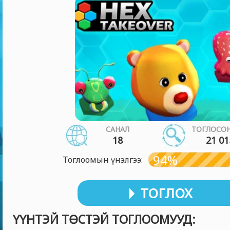
САНАЛ
ТОГЛОСОН
18
21 01
94%
Тоглоомын үнэлгээ:
ТОГЛОХ
ҮҮНТЭЙ ТӨСТЭЙ ТОГЛООМУУД: