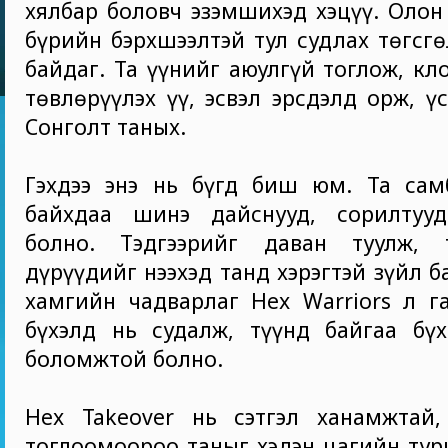
хялбар боловч эзэмшихэд хэцүү. Олон
бүрийн бэрхшээлтэй тул судлах төгсгө
байдаг. Та үүнийг аюулгүй тоглож, кл
төвлөрүүлэх үү, эсвэл эрсдэлд орж, ү
Сонголт таных.
Гэхдээ энэ нь бүгд биш юм. Та сам
байхдаа шинэ дайснууд, сорилтууд
болно. Тэдгээрийг даван туулж, 
дүрүүдийг нээхэд танд хэрэгтэй зүйл б
хамгийн чадварлаг Hex Warriors л г
бүхэлд нь судалж, түүнд байгаа бүх
боломжтой болно.
Hex Takeover нь сэтгэл ханамжтай,
тоглоомоороо таныг хэдэн цагийн тур