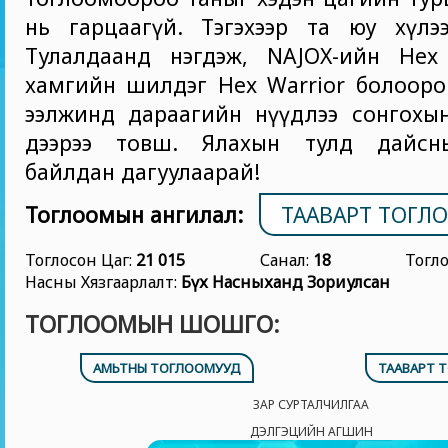
нь гарцаагүй. Тэгэхээр та юу хүлэ
Тулалдаанд нэгдэж, NAJOX-ийн Hex 
хамгийн шилдэг Hex Warrior болооро
ээлжинд дараагийн нүүдлээ сонгохын
дээрээ товш. Ялахын тулд дайсны
байлдан дагуулаарай!
Тоглоомын ангилал:
ТААВАРТ ТОГЛ
Тоглосон Цаг:
21 015
Санал:
18
Тогл
Насны Хязгаарлалт:
Бүх Насныханд Зориулсан
ТОГЛООМЫН ШОШГО:
АМЬТНЫ ТОГЛООМУУД
ТААВАРТ 
ЗАР СУРТАЛЧИЛГАА
ДЭЛГЭЦИЙН АГШИН