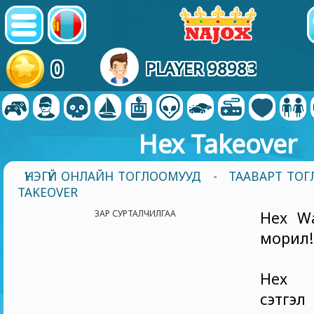
0
PLAYER 98983
Hex Takeover
ҮНЭГҮЙ ОНЛАЙН ТОГЛООМУУД
-
ТААВАРТ ТО
TAKEOVER
ЗАР СУРТАЛЧИЛГАА
Hex Wa
морил!
Hex T
сэтгэ