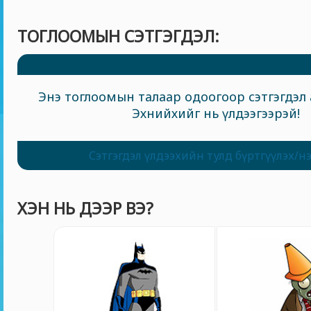
ТОГЛООМЫН СЭТГЭГДЭЛ:
Энэ тоглоомын талаар одоогоор сэтгэгдэл 
Эхнийхийг нь үлдээгээрэй!
Сэтгэгдэл үлдээхийн тулд бүртгүүлэх/н
ХЭН НЬ ДЭЭР ВЭ?