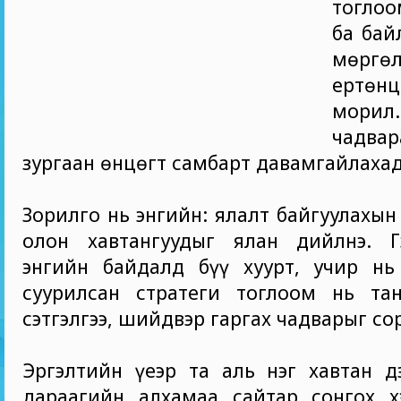
тогло
ба бай
мөргө
ертөн
мори
чадва
зургаан өнцөгт самбарт давамгайлахад
Зорилго нь энгийн: ялалт байгуулахын
олон хавтангуудыг ялан дийлнэ. Г
энгийн байдалд бүү хуурт, учир нь 
суурилсан стратеги тоглоом нь та
сэтгэлгээ, шийдвэр гаргах чадварыг со
Эргэлтийн үеэр та аль нэг хавтан д
дараагийн алхамаа сайтар сонгох хэ