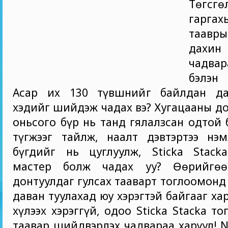
Төгсгө
гарг
таавры
дахин 
чадва
бэлэн
Асар их 130 түвшнийг байлдан да
хэдийг шийдэж чадах вэ? Хугацааны до
оньсого бүр нь танд гялалзсан одтой 
түгжээг тайлж, наалт дэвтэртээ нэм
бүгдийг нь цуглуулж, Sticka Stack
мастер болж чадах уу? Өөрийгөө
донтуулдаг гулсах тааварт тоглоомонд
даван туулахад юу хэрэгтэй байгааг х
хүлээх хэрэггүй, одоо Sticka Stacka то
таавар шийдвэрлэх чадвараа харуул! N