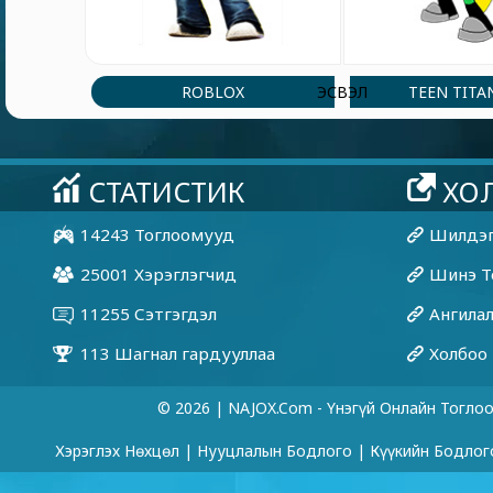
ROBLOX
TEEN TITA
ЭСВЭЛ
© 2026 | NAJOX.com - Үнэгүй Онлайн Тогло
Хэрэглэх Нөхцөл
|
Нууцлалын Бодлого
|
Күүкийн Бодлог