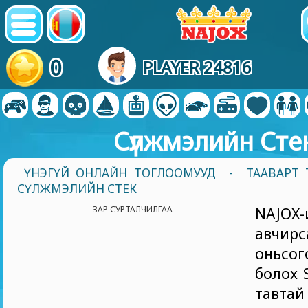
0
PLAYER 24816
Сүлжмэлийн Сте
ҮНЭГҮЙ ОНЛАЙН ТОГЛООМУУД
-
ТААВАРТ
СҮЛЖМЭЛИЙН СТЕК
ЗАР СУРТАЛЧИЛГАА
NAJO
авчи
оньсо
болох S
тавт