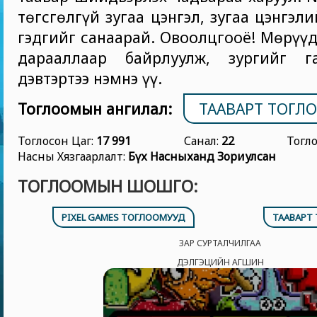
төгсгөлгүй зугаа цэнгэл, зугаа цэнгэл
гэдгийг санаарай. Овоолцгооё! Мөрүүд
дарааллаар байрлуулж, зургийг г
дэвтэртээ нэмнэ үү.
Тоглоомын ангилал:
ТААВАРТ ТОГЛ
Тоглосон Цаг:
17 991
Санал:
22
Тогл
Насны Хязгаарлалт:
Бүх Насныханд Зориулсан
ТОГЛООМЫН ШОШГО:
PIXEL GAMES ТОГЛООМУУД
ТААВАРТ
ЗАР СУРТАЛЧИЛГАА
ДЭЛГЭЦИЙН АГШИН