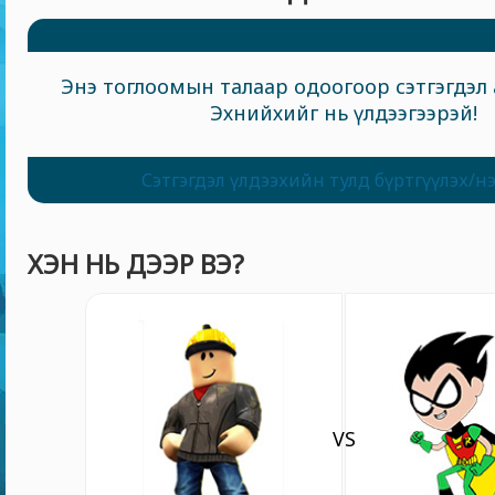
Энэ тоглоомын талаар одоогоор сэтгэгдэл 
Эхнийхийг нь үлдээгээрэй!
Сэтгэгдэл үлдээхийн тулд бүртгүүлэх/н
ХЭН НЬ ДЭЭР ВЭ?
VS