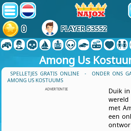
0
PLAYER 53552
Among Us Kostuu
SPELLETJES GRATIS ONLINE
-
ONDER ONS GA
AMONG US KOSTUUMS
ADVERTENTIE
Duik i
werel
met Am
een onl
ontwo