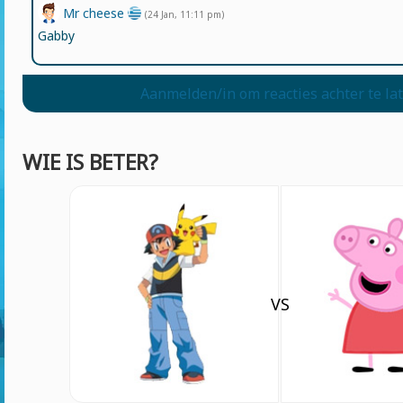
Mr cheese
(24 Jan, 11:11 pm)
Gabby
Aanmelden/in om reacties achter te la
WIE IS BETER?
VS