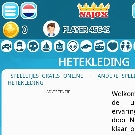
0
PLAYER 45649
HETEKLEDING
SPELLETJES GRATIS ONLINE
-
ANDERE SPEL
HETEKLEDING
ADVERTENTIE
Welkom
de ul
ervari
door N
klaar 