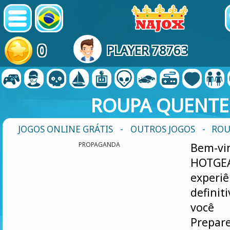
0
PLAYER 78763
ROUPA QUENTE
JOGOS ONLINE GRÁTIS
-
OUTROS JOGOS
- ROU
PROPAGANDA
Bem-
HOT
experiê
defini
você 
Prepa