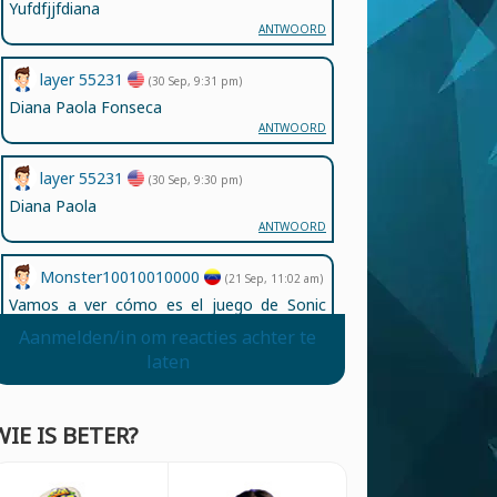
Yufdfjjfdiana
ANTWOORD
layer 55231
(30 Sep, 9:31 pm)
Diana Paola Fonseca
ANTWOORD
layer 55231
(30 Sep, 9:30 pm)
Diana Paola
ANTWOORD
Monster10010010000
(21 Sep, 11:02 am)
Vamos a ver cómo es el juego de Sonic
boom vamos a ver cómo es este juego
Aanmelden/in om reacties achter te
ANTWOORD
laten
Aeman
(22 Aug, 4:21 am)
512
WIE IS BETER?
ANTWOORD
Aeman