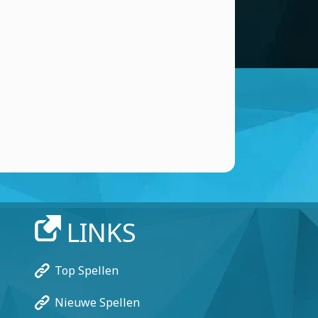
Caca
ANTWOORD
Player 24476
(16 May, 6:20 am)
Contesta
ANTWOORD
Player 24476
(16 May, 6:18 am)
Hola
ANTWOORD
Willowve4
(30 Mar, 4:09 am)
Roblox
ANTWOORD
LINKS
Willowve4
(30 Mar, 4:09 am)
Pikmin
Top Spellen
ANTWOORD
Nieuwe Spellen
Lauti 232015
(26 Mar, 10:25 am)