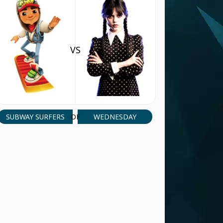
(22 Aug, 4:21 am)
5123
ANTWOORD
Ilyas khmis
(28 Jul, 3:55 pm)
VS
Free fire
ANTWOORD
Ilyas khmis
(28 Jul, 3:54 pm)
Bonjour
ANTWOORD
SUBWAY SURFERS
WEDNESDAY
OF
King
(11 Jul, 5:02 pm)
Woww
ANTWOORD
Anime lover
(10 Jul, 5:34 pm)
Best
ANTWOORD
Player 24476
(16 May, 6:20 am)