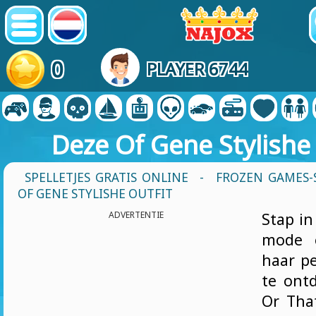
0
PLAYER 6744
Deze Of Gene Stylishe 
SPELLETJES GRATIS ONLINE
-
FROZEN GAMES-
OF GENE STYLISHE OUTFIT
ADVERTENTIE
Stap in
mode e
haar pe
te ont
Or That