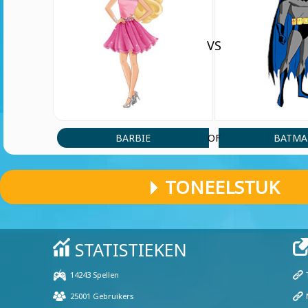
VS
BARBIE
BATM
OF
TONEELSTUK