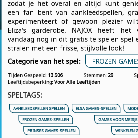
zodat je het overal en altijd kunt geni
een fan bent van aankleedspellen, g
experimenteert of gewoon plezier wi
Eliza's garderobe, NAJOX heeft het 
vandaag nog in dit gratis te spelen spel e
stralen met een frisse, stijlvolle look!
Categorie van het spel:
FROZEN GAME
Tijden Gespeeld:
13 506
Stemmen:
29
S
Leeftijdsbeperking:
Voor Alle Leeftijden
SPELTAGS:
AANKLEEDSPELLEN SPELLEN
ELSA GAMES-SPELLEN
MODE
FROZEN GAMES-SPELLEN
GAMES VOOR MEISJ
PRINSES GAMES-SPELLEN
WINKELEN 