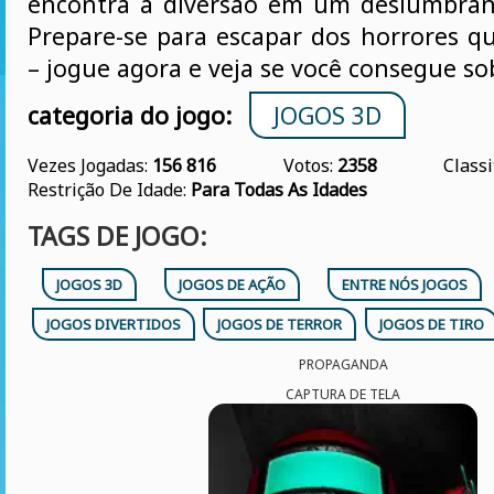
encontra a diversão em um deslumbran
Prepare-se para escapar dos horrores 
– jogue agora e veja se você consegue so
categoria do jogo:
JOGOS 3D
Vezes Jogadas:
156 816
Votos:
2358
Classi
Restrição De Idade:
Para Todas As Idades
TAGS DE JOGO:
JOGOS 3D
JOGOS DE AÇÃO
ENTRE NÓS JOGOS
JOGOS DIVERTIDOS
JOGOS DE TERROR
JOGOS DE TIRO
PROPAGANDA
CAPTURA DE TELA