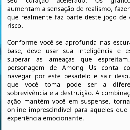
seu coração acelerado. Os gráfico
aumentam a sensação de realismo, fazen
que realmente faz parte deste jogo de 
risco.
Conforme você se aprofunda nas escur
base, deve usar sua inteligência e e
superar as ameaças que espreita
personagem de Among Us conta co
navegar por este pesadelo e sair ileso
que você toma pode ser a difere
sobrevivência e a destruição. A combina
ação mantém você em suspense, torna
online imprescindível para aqueles qu
experiência emocionante.