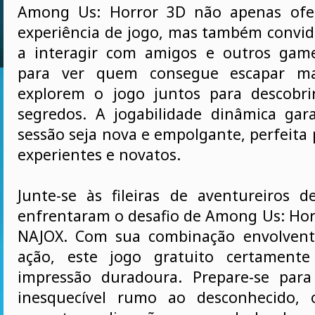
Among Us: Horror 3D não apenas ofe
experiência de jogo, mas também convid
a interagir com amigos e outros gam
para ver quem consegue escapar ma
explorem o jogo juntos para descobri
segredos. A jogabilidade dinâmica ga
sessão seja nova e empolgante, perfeita
experientes e novatos.
Junte-se às fileiras de aventureiros 
enfrentaram o desafio de Among Us: Hor
NAJOX. Com sua combinação envolvent
ação, este jogo gratuito certament
impressão duradoura. Prepare-se par
inesquecível rumo ao desconhecido,