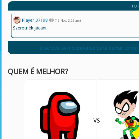
TOT
Player 37198
(15 Nov, 2:25 am)
Szeretnék jácani
Inscreva-se/inscreva-se para deixar comen
QUEM É MELHOR?
VS