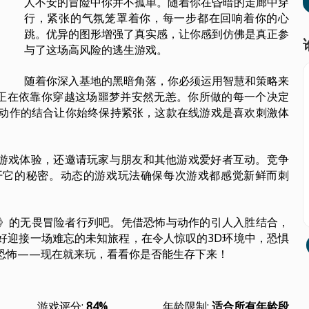
人不安的冒险中你并不孤单。随着你在昏暗的走廊中穿
行，紧张的气氛笼罩着你，每一步都在回响着你的心
跳。优异的图形增强了真实感，让你感到仿佛是真正参
与了这场高风险的逃生游戏。
随着你深入基地的黑暗角落，你必须运用智慧和策略来
角色正在依靠你穿越这场噩梦并安然无恙。你所做的每一个决定
动作的结合让你始终保持紧张，这款在线游戏是喜欢刺激体
提供丰富的游戏体验，还邀请玩家与朋友和其他游戏爱好者互动。竞争
开它的秘密。动态的游戏玩法确保每次游戏都感觉新鲜而刺
rror 3D》的无畏冒险者行列吧。凭借恐怖与动作的引人入胜结合，
好迎接一场难忘的未知旅程，在令人惊叹的3D环境中，恐惧
恐怖——现在就来玩，看看你是否能生存下来！
游戏评分:
84%
年龄限制:
适合所有年龄段