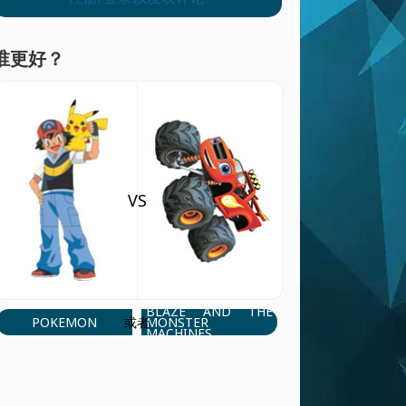
谁更好？
VS
BLAZE AND THE
POKEMON
MONSTER
或者
MACHINES