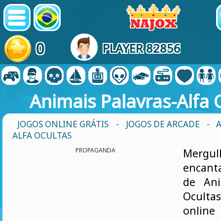
0
PLAYER 82856
Animais Palavras-Alfa 
JOGOS ONLINE GRÁTIS
-
JOGOS DE ARCADE
- 
ALFA OCULTAS
PROPAGANDA
Mer
encan
de Ani
Ocult
onlin