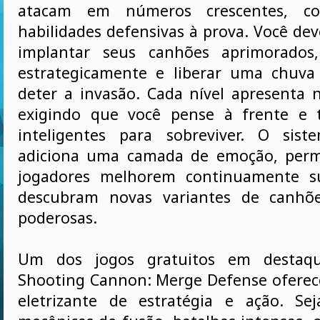
atacam em números crescentes, co
habilidades defensivas à prova. Você de
implantar seus canhões aprimorados, 
estrategicamente e liberar uma chuva
deter a invasão. Cada nível apresenta n
exigindo que você pense à frente e 
inteligentes para sobreviver. O sis
adiciona uma camada de emoção, perm
jogadores melhorem continuamente s
descubram novas variantes de canhõ
poderosas.
Um dos jogos gratuitos em destaq
Shooting Cannon: Merge Defense ofere
eletrizante de estratégia e ação. Se