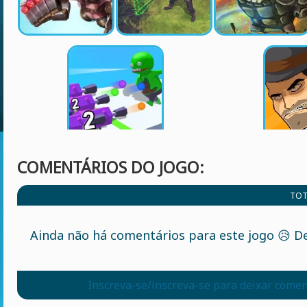
COMENTÁRIOS DO JOGO:
TOT
Ainda não há comentários para este jogo 😥 De
Inscreva-se/inscreva-se para deixar comen