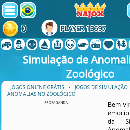
0
PLAYER 13697
Simulação de Anomal
Zoológico
JOGOS ONLINE GRÁTIS
-
JOGOS DE SIMULAÇÃO
ANOMALIAS NO ZOOLÓGICO
PROPAGANDA
Bem-
emoci
da Si
Ano