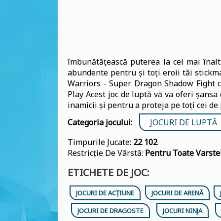
îmbunătățească puterea la cel mai înalt
abundente pentru și toți eroii tăi stick
Warriors - Super Dragon Shadow Fight ce
Play Acest joc de luptă vă va oferi șansa
inamicii și pentru a proteja pe toți cei de
Categoria jocului:
JOCURI DE LUPTĂ
Timpurile Jucate:
22 102
Restricție De Vârstă:
Pentru Toate Varste
ETICHETE DE JOC:
JOCURI DE ACȚIUNE
JOCURI DE ARENĂ
JOCURI DE DRAGOSTE
JOCURI NINJA