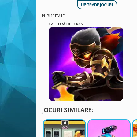
UPGRADE JOCURI
PUBLICITATE
CAPTURĂ DE ECRAN
JOCURI SIMILARE: