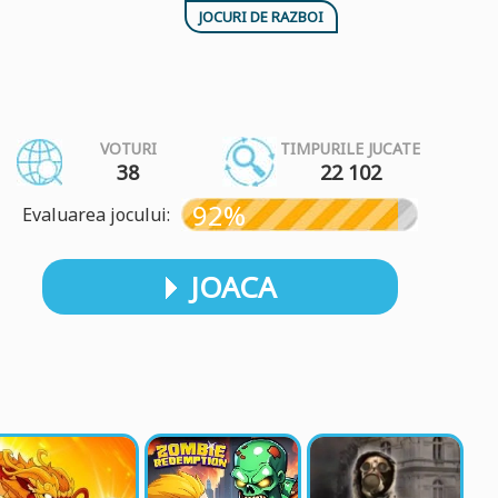
JOCURI DE RAZBOI
VOTURI
TIMPURILE JUCATE
38
22 102
92%
Evaluarea jocului:
JOACA