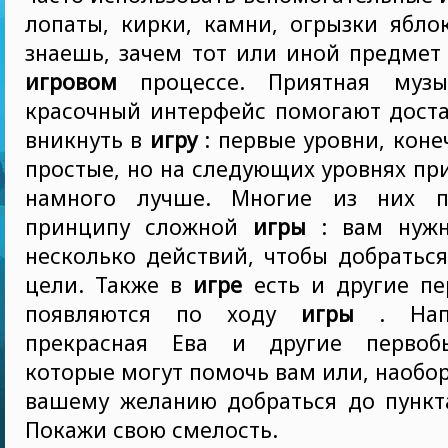
лопаты, кирки, камни, огрызки ябло
знаешь, зачем тот или иной предмет
игровом
процессе. Приятная муз
красочный интерфейс помогают доста
вникнуть в
игру
: первые уровни, коне
простые, но на следующих уровнях пр
намного лучше. Многие из них п
принципу сложной
игры
: вам нужн
несколько действий, чтобы добратьс
цели. Также в
игре
есть и другие пе
появляются по ходу
игры
. Напр
прекрасная Ева и другие первоб
которые могут помочь вам или, наобо
вашему желанию добраться до пункта
Покажи свою смелость.