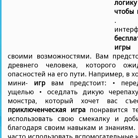
логику
чтобы 
. Ун
интер
беспла
игры
в
своими возможностями. Вам предс
древнего человека, которого ожи
опасностей на его пути. Например, в 
мини-
игр
вам предстоит: • перед
ущелью • оседлать дикую черепаху
монстра, который хочет вас съ
приключенческая игра
понравится те
использовать свою смекалку и доб
благодаря своим навыкам и знаниям.
часто использовать вспомогательные 