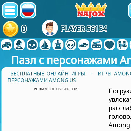
0
PLAYER 56154
Пазл с персонажами A
БЕСПЛАТНЫЕ ОНЛАЙН ИГРЫ
-
ИГРЫ AMON
ПЕРСОНАЖАМИ AMONG US
РЕКЛАМНОЕ ОБЪЯВЛЕНИЕ
Погр
увлек
рассл
голо
Among