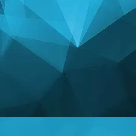
СТАТИСТИКА
14246 Игры
25003 Пользователи