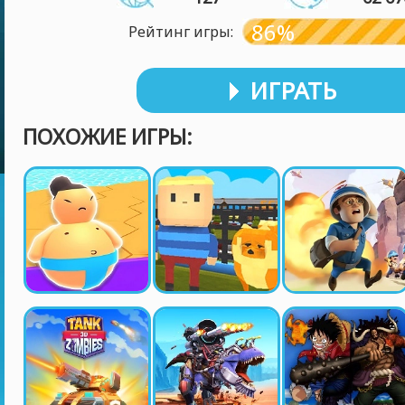
86%
Рейтинг игры:
ИГРАТЬ
ПОХОЖИЕ ИГРЫ: