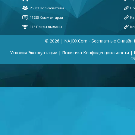
© 2026 | NAJOX.com - Бесплатные Онлайн 
Условия Эксплуатации
|
Политика Конфиденциальности
|
Ф