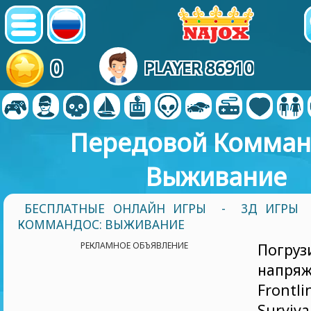
0
PLAYER 86910
Передовой Комман
Выживание
БЕСПЛАТНЫЕ ОНЛАЙН ИГРЫ
-
3Д ИГРЫ
КОММАНДОС: ВЫЖИВАНИЕ
РЕКЛАМНОЕ ОБЪЯВЛЕНИЕ
Погр
напря
Frontl
Surviva