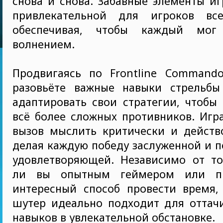
снова и снова. Забавные элементы и
привлекательной для игроков все
обеспечивая, чтобы каждый мог 
волнением.
Продвигаясь по Frontline Commando 
разовьёте важные навыки стрельбы
адаптировать свои стратегии, чтобы
всё более сложных противников. Игр
вызов мыслить критически и действо
делая каждую победу заслуженной и 
удовлетворяющей. Независимо от тог
ли вы опытным геймером или п
интересный способ провести время, 
шутер идеально подходит для оттач
навыков в увлекательной обстановке.