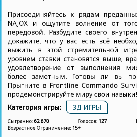
Присоединяйтесь к рядам преданны
NAJOX и ощутите волнение от тог
передовой. Разбудите своего внутре
докажите, что у вас есть всё необх
выжить в этой стремительной игр
уровнем ставки становятся выше, вра
удовлетворение от выполнения м
более заметным. Готовы ли вы пр
Прыгните в Frontline Commando Survi
продемонстрируйте миру свои навыки
Категория игры:
3Д ИГРЫ
Сыгранно:
62 670
Голосов:
127
Возрастное Ограничение:
15+