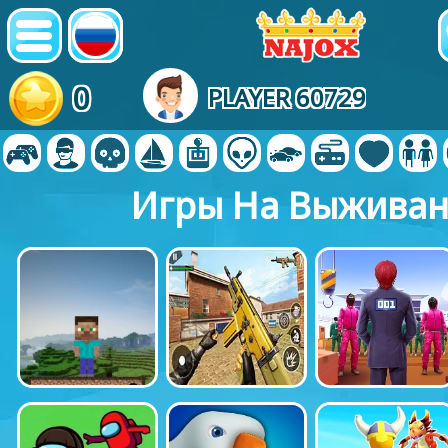
0
PLAYER 60729
Игры На Выжива