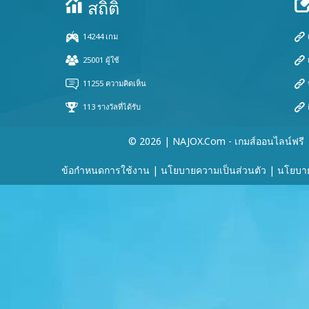
© 2026 | NAJOX.com - เกมส์ออนไลน์ฟรี
ข้อกำหนดการใช้งาน
|
นโยบายความเป็นส่วนตัว
|
นโยบายค