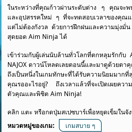
ในระหว่างที่คุณก้าวผ่านระดับต่าง ๆ คุณจะ
และอุปสรรคใหม่ ๆ ที่จะทดสอบเวลาของคุ
แต่ไม่ต้องกังวล ด้วยการฝึกฝนและความมุ่งมั่
สุดยอด Aim Ninja ได้
เข้าร่วมกับผู้เล่นนับล้านทั่วโลกที่ตกหลุมรักก
NAJOX ดาวน์โหลดเลยตอนนี้และมาดูด้วยตาคุ
ถึงเป็นหนึ่งในเกมทักษะที่ได้รับความนิยมมากท
คุณรออะไรอยู่? ถึงเวลาแล้วที่จะเปิดเผยควา
ตัวคุณและพิชิต Aim Ninja!
คลิก แตะ หรือกดปุ่มสเปซบาร์เพื่อหยุดเข็มในจั
หมวดหมู่ของเกม:
เกมสบาย ๆ