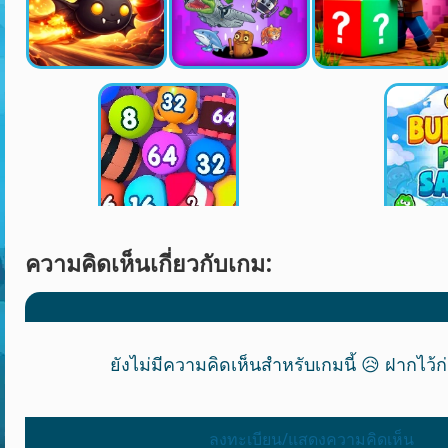
ความคิดเห็นเกี่ยวกับเกม:
ยังไม่มีความคิดเห็นสำหรับเกมนี้ 😥 ฝากไว้ก
ลงทะเบียน/แสดงความคิดเห็น