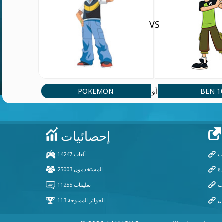
VS
POKEMON
BEN 1
أو