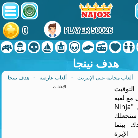
0
PLAYER 50026
هدف نينجا
ألعاب مجانية على الإنترنت
-
ألعاب عارضة
- هدف نينجا
التوقيت
الإعلانات
 لعبة "Aim
Ninja" من NAJOX! هذه
 ستجعلك
 بينما
الإبرة