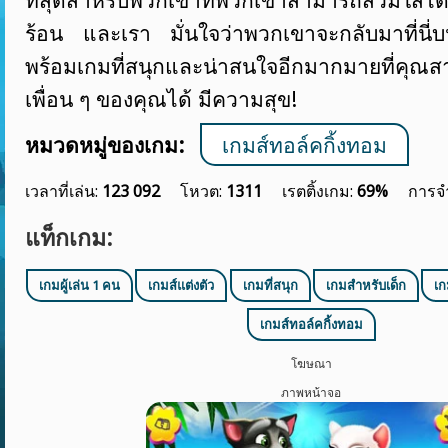
ร้อน และเรา มั่นใจว่าพวกเขาจะกลับมาที่นี่บ
พร้อมเกมที่สนุกและน่าสนใจอีกมากมายที่คุณส
เพื่อน ๆ ของคุณได้ มีความสุข!
หมวดหมู่ของเกม:
เกมส์ทอล์คกิ้งทอม
เวลาที่เล่น:
123 092
โหวต:
1311
เรตติ้งเกม:
69%
การจำ
แท็กเกม:
เกมผู้เล่น 1 คน
เกมส์แต่งตัว
เกมที่สนุก
เกมสำหรับเด็ก
เก
เกมส์ทอล์คกิ้งทอม
โฆษณา
ภาพหน้าจอ