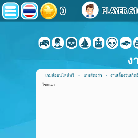
0
PLAYER 6
งา
เกมส์ออนไลน์ฟรี
-
เกมส์ดอร่า
- งานเลี้ยงวันเกิด
โฆษณา