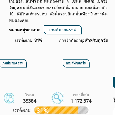
เกมออนไลน์ฟรีไม่มีพื้นหลังง่าย ๆ เช่นนี้ ซึ่งเต็มไปด้วย
วัตถุหลากสีสันและรายละเอียดที่ดีมากมาย และมีมากถึง
10 คีย์ในแต่ละระดับ ดังนั้นจงขยันหมั่นเพียรในการค้น
พบของคุณ
หมวดหมู่ของเกม:
เกมส์มายคราฟ
เรตติ้งเกม:
81%
การจำกัดอายุ:
สำหรับทุกวัย
เกมส์มายคราฟ
เกมส์ทัชสกรีน
โหวต
เวลาที่เล่น
ใ
35384
1 172 374
81%
เรตติ้งเกม: