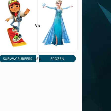
ตอบ
RSBPB41
(1 Sep, 7:19 pm)
Best Minecraft games
VS
ตอบ
Player 85167
(7 Aug, 1:42 pm)
Hay kawankawanperkenalkannamasayaal
ตอบ
SUBWAY SURFERS
FROZEN
หรือ
Player 49665
(18 May, 12:48 pm)
Best game ever
ตอบ
Elijatniel
(9 Mar, 4:42 am)
Comenten comente cuales de los juego es
el mejo
ตอบ
Player 49693
(11 Jan, 1:26 pm)