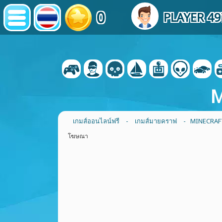
0
PLAYER 4
M
เกมส์ออนไลน์ฟรี
-
เกมส์มายคราฟ
- MINECRAFT 
โฆษณา