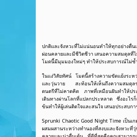
ปกติและจังหวะที่ไม่แน่นอนทำให้ทุกอย่างตื่น
ผ่อนคลายและมีชีวิตชีวา เสนอความสมดุลที
โมดนี้มีมุมมองใหม่ๆ ทำให้ประสบการณ์ไม่ซ
ในแง่วิสัยทัศน์ โมดนี้สร้างความขัดแย้งระหว
และวุ่นวาย สะท้อนให้เห็นถึงความสมดุลระห
ดนตรีที่ไม่คาดคิด ภาพที่เหมือนฝันทำให้ประส
เดินทางผ่านโลกที่แปลกประหลาด ซึ่งอะไรก็เ
ข้นทำให้ผู้เล่นติดใจและสนใจ เสนอประสบการ
Sprunki Chaotic Good Night Time เป็นเกม
ผสมผสานระหว่างทำนองที่สงบและจังหวะที่วุ่น
คลายและน่าตื่นเต้น ที่ดีที่สุดคือคุณสามาร